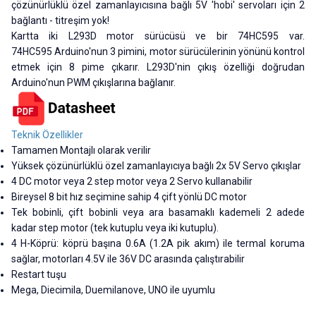
çözünürlüklü özel zamanlayıcısına bağlı 5V 'hobi' servoları için 2
bağlantı - titreşim yok!
Kartta iki L293D motor sürücüsü ve bir 74HC595 var.
74HC595 Arduino'nun 3 pimini, motor sürücülerinin yönünü kontrol
etmek için 8 pime çıkarır. L293D'nin çıkış özelliği doğrudan
Arduino'nun PWM çıkışlarına bağlanır.
Teknik Özellikler
Tamamen Montajlı olarak verilir
Yüksek çözünürlüklü özel zamanlayıcıya bağlı 2x 5V Servo çıkışlar
4 DC motor veya 2 step motor veya 2 Servo kullanabilir
Bireysel 8 bit hız seçimine sahip 4 çift yönlü DC motor
Tek bobinli, çift bobinli veya ara basamaklı kademeli 2 adede
kadar step motor (tek kutuplu veya iki kutuplu).
4 H-Köprü: köprü başına 0.6A (1.2A pik akım) ile termal koruma
sağlar, motorları 4.5V ile 36V DC arasında çalıştırabilir
Restart tuşu
Mega, Diecimila, Duemilanove, UNO ile uyumlu