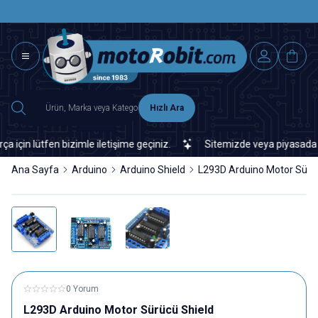
SAAT 15.0
2500 TL ÜZERİ MNG-DHL KARGO ÜCRETSİZ
Hızlı Ara
n lütfen bizimle iletişime geçiniz.
Sitemizde veya piyasada bulam
Ana Sayfa
Arduino
Arduino Shield
L293D Arduino Motor Sürü
0 Yorum
L293D Arduino Motor Sürücü Shield