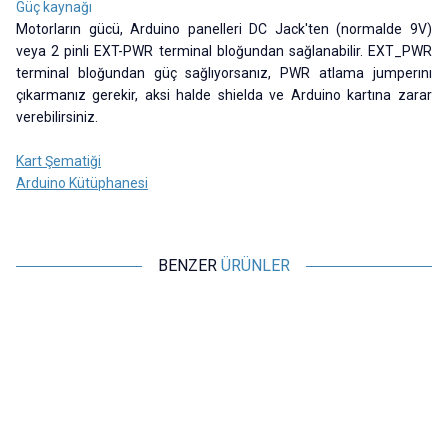
Güç kaynağı
Motorların gücü, Arduino panelleri DC Jack'ten (normalde 9V)
veya 2 pinli EXT-PWR terminal bloğundan sağlanabilir. EXT_PWR
terminal bloğundan güç sağlıyorsanız, PWR atlama jumperını
çıkarmanız gerekir, aksi halde shielda ve Arduino kartına zarar
verebilirsiniz.
Kart Şematiği
Arduino Kütüphanesi
BENZER
ÜRÜNLER
Motorobit
Motorobit
2.8'' ILI9341 Dokunmatik LCD
NodeMCU LoLin ESP8266
Ekran SPI 240x320
Geliştirme Kartı - USB Chip
557,75
TL + KDV
181,88
TL + KDV
Tükendi
SEPETE EKLE