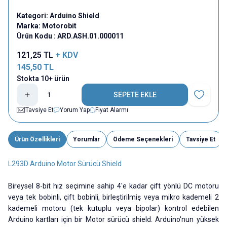
Kategori:
Arduino Shield
Marka:
Motorobit
Ürün Kodu :
ARD.ASH.01.000011
121,25
TL
+ KDV
145,50
TL
Stokta 10+ ürün
SEPETE EKLE
Favoriye E
Tavsiye Et
Yorum Yap
Fiyat Alarmı
Ürün Özellikleri
Yorumlar
Ödeme Seçenekleri
Tavsiye Et
L293D Arduino Motor Sürücü Shield
Bireysel 8-bit hız seçimine sahip 4'e kadar çift yönlü DC motoru
veya tek bobinli, çift bobinli, birleştirilmiş veya mikro kademeli 2
kademeli motoru (tek kutuplu veya bipolar) kontrol edebilen
Arduino kartları için bir Motor sürücü shield. Arduino'nun yüksek