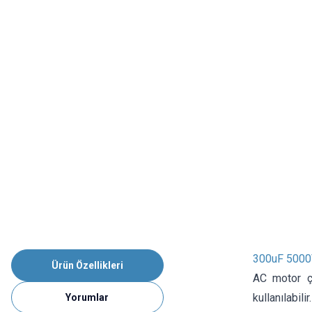
300uF 5000
Ürün Özellikleri
AC motor ça
kullanılabil
Yorumlar