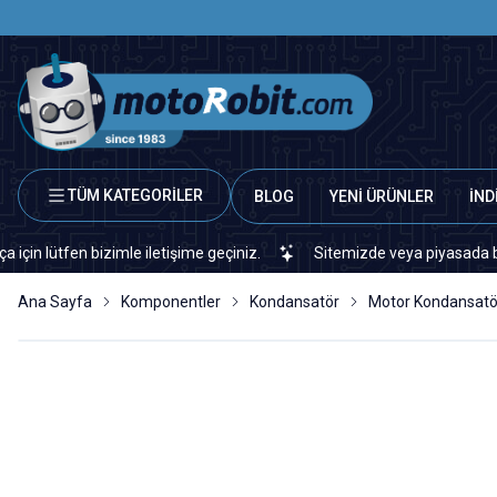
TÜM KATEGORİLER
BLOG
YENİ ÜRÜNLER
İND
tfen bizimle iletişime geçiniz.
Sitemizde veya piyasada bulamadığ
Ana Sayfa
Komponentler
Kondansatör
Motor Kondansatö