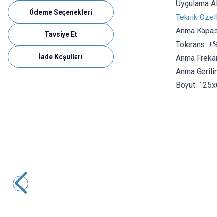
Uygulama Ala
Ödeme Seçenekleri
Teknik Özell
Anma Kapasi
Tavsiye Et
Tolerans: ±
İade Koşulları
Anma Frekan
Anma Gerili
Boyut: 125
Motorobit
CBB61-P2 1.5uF 450V Kutulu Daimi Kondansatör
29,10
TL + KDV
SEPETE EKLE