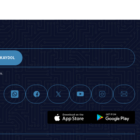
KAYDOL
m.