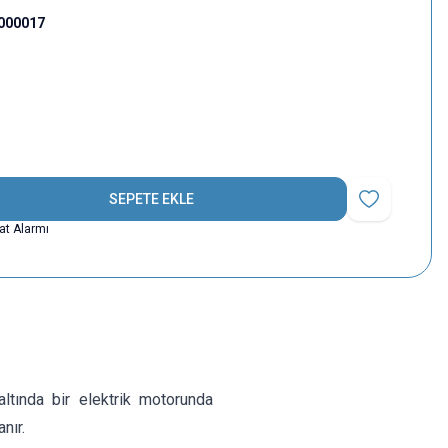
000017
SEPETE EKLE
Favoriye Ekle
yat Alarmı
ltında bir elektrik motorunda
nır.