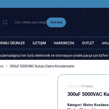
2500 TL ÜZERİ MNG-DHL KARGO ÜCRETSİZ
Hızlı Ara
İRİMLİ ÜRÜNLER
İLETİŞİM
HAKKIMIZDA
OUTLET
inf
ınız her türlü elektronik ve otomasyon yedek parça için lütfen bizimle i
rü
300uF 5000VAC Kutulu Daimi Kondansatör
0 Yorum
300uF 5000VAC Ku
Kategori:
Motor Kondans