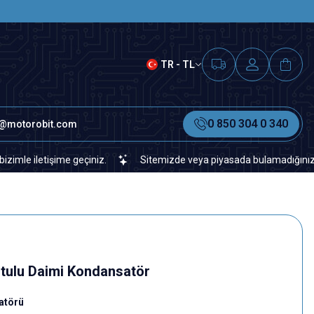
SAAT 15.00'A KADAR VERİLEN S
TR - TL
0 850 304 0 340
o@motorobit.com
letişime geçiniz.
Sitemizde veya piyasada bulamadığınız her türl
tulu Daimi Kondansatör
atörü