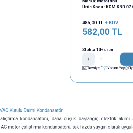
Marka:
Motorobit
Ürün Kodu :
KOM.KND.07.
485,00
TL
+ KDV
582,00
TL
Stokta 10+ ürün
Tavsiye Et
Yorum Yap
Fi
VAC Kutulu Daimi Kondansatör
lıştırma kondansatörü, daha düşük başlangıç elektrik akımı a
ir. AC motor çalıştırma kondansatörü, tek fazda yaygın olarak uygula