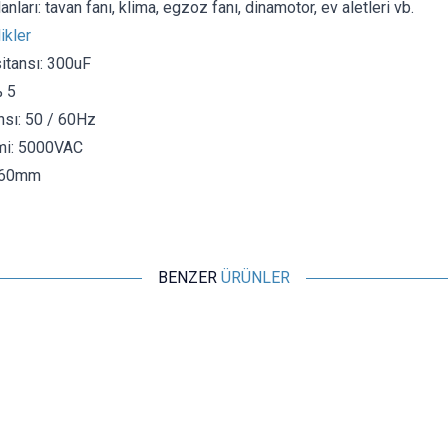
nları: tavan fanı, klima, egzoz fanı, dinamotor, ev aletleri vb.
ikler
tansı: 300uF
% 5
sı: 50 / 60Hz
mi: 5000VAC
x60mm
BENZER
ÜRÜNLER
Motorobit
CBB61 1.2uF 450V Kablolu Kutulu Daimi Kondansatör
29,10
TL + KDV
SEPETE EKLE