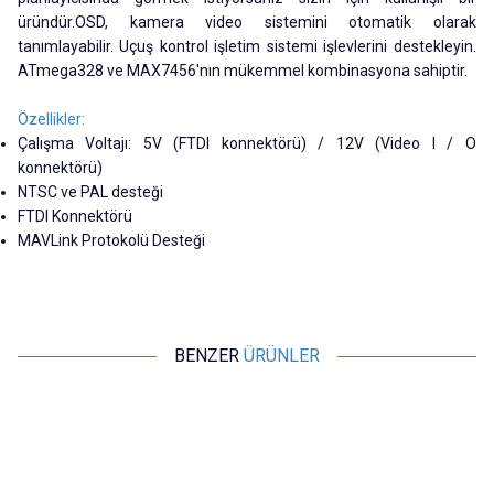
üründür.OSD, kamera video sistemini otomatik olarak
tanımlayabilir. Uçuş kontrol işletim sistemi işlevlerini destekleyin.
ATmega328 ve MAX7456'nın mükemmel kombinasyona sahiptir.
Özellikler:
Çalışma Voltajı: 5V (FTDI konnektörü) / 12V (Video I / O
konnektörü)
NTSC ve PAL desteği
FTDI Konnektörü
MAVLink Protokolü Desteği
BENZER
ÜRÜNLER
Motorobit
SpeedyBee
A3 V2 6 eksen Gyro Sabit Kanat
SpeedyBee F405 WING MINI
P
Uçuş Kontrolörü
Sabit Kanatlı Uçuş Kontrol Cihazı
1.212,50
TL + KDV
6.062,50
TL + KDV