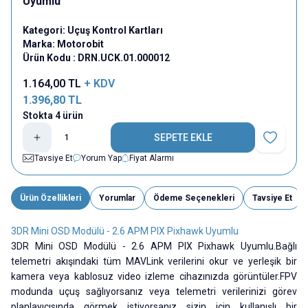
Uyumlu
Kategori:
Uçuş Kontrol Kartları
Marka:
Motorobit
Ürün Kodu :
DRN.UCK.01.000012
1.164,00
TL
+ KDV
1.396,80
TL
Stokta 4 ürün
SEPETE EKLE
Favoriye E
Tavsiye Et
Yorum Yap
Fiyat Alarmı
Ürün Özellikleri
Yorumlar
Ödeme Seçenekleri
Tavsiye Et
3DR Mini OSD Modülü - 2.6 APM PIX Pixhawk Uyumlu
3DR Mini OSD Modülü - 2.6 APM PIX Pixhawk Uyumlu.Bağlı
telemetri akışındaki tüm MAVLink verilerini okur ve yerleşik bir
kamera veya kablosuz video izleme cihazınızda görüntüler.FPV
modunda uçuş sağlıyorsanız veya telemetri verilerinizi görev
planlayıcısında görmek istiyorsanız sizin için kullanışlı bir