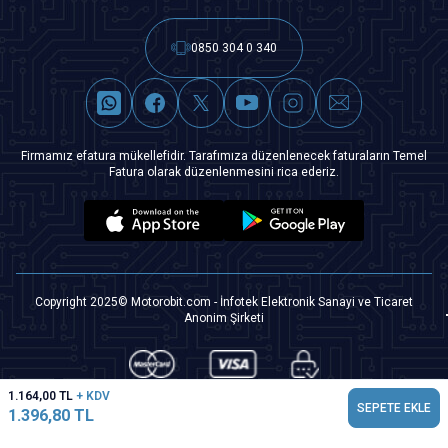
0850 304 0 340
Firmamız efatura mükellefidir. Tarafımıza düzenlenecek faturaların Temel
Fatura olarak düzenlenmesini rica ederiz.
Copyright 2025© Motorobit.com - İnfotek Elektronik Sanayi ve Ticaret
Anonim Şirketi
1.164,00
TL
+ KDV
SEPETE EKLE
1.396,80
TL