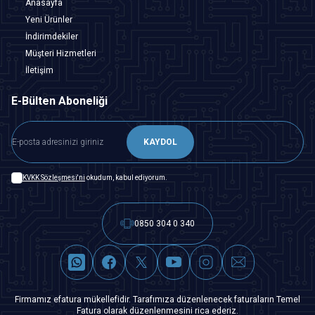
Anasayfa
Yeni Ürünler
İndirimdekiler
Müşteri Hizmetleri
İletişim
E-Bülten Aboneliği
KAYDOL
KVKK Sözleşmesi'ni
okudum, kabul ediyorum.
0850 304 0 340
Firmamız efatura mükellefidir. Tarafımıza düzenlenecek faturaların Temel
Fatura olarak düzenlenmesini rica ederiz.