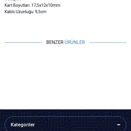
Kart Boyutları: 17,5x12x10mm
Kablo Uzunluğu: 9,5cm
BENZER
ÜRÜNLER
Motorobit
Motorobit
Devreli Buzzer 3-24V 90dB
TMB12A03 3V Aktif Buzer
Siren 30mm
31,53
TL + KDV
7,28
TL + KDV
SEPETE EKLE
Tükendi
Kategoriler