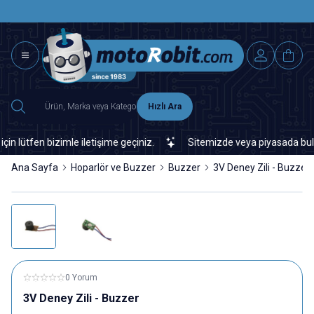
SAAT 15.0
2500 TL ÜZERİ MNG-DHL KARGO ÜCRETSİZ
Hızlı Ara
ütfen bizimle iletişime geçiniz.
Sitemizde veya piyasada bulamadı
Ana Sayfa
Hoparlör ve Buzzer
Buzzer
3V Deney Zili - Buzzer
0 Yorum
3V Deney Zili - Buzzer