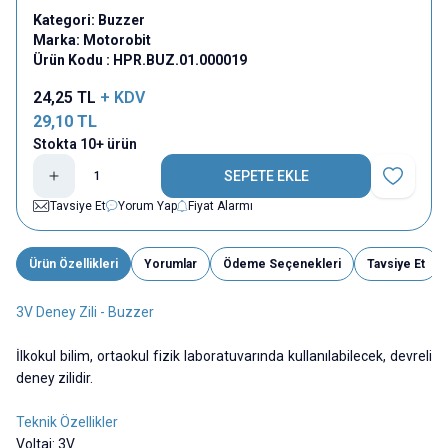
Kategori:
Buzzer
Marka:
Motorobit
Ürün Kodu :
HPR.BUZ.01.000019
24,25
TL
+ KDV
29,10
TL
Stokta 10+ ürün
SEPETE EKLE
Favoriye E
Tavsiye Et
Yorum Yap
Fiyat Alarmı
Ürün Özellikleri
Yorumlar
Ödeme Seçenekleri
Tavsiye Et
3V Deney Zili - Buzzer
İlkokul bilim, ortaokul fizik laboratuvarında kullanılabilecek, devreli
deney zilidir.
Teknik Özellikler
Voltaj: 3V