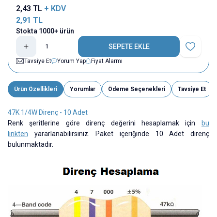
2,43
TL
+ KDV
2,91
TL
Stokta 1000+ ürün
SEPETE EKLE
Favoriye E
Tavsiye Et
Yorum Yap
Fiyat Alarmı
Ürün Özellikleri
Yorumlar
Ödeme Seçenekleri
Tavsiye Et
47K 1/4W Direnç - 10 Adet
Renk şeritlerine göre direnç değerini hesaplamak için
bu
linkten
yararlanabilirsiniz. Paket içeriğinde 10 Adet direnç
bulunmaktadır.