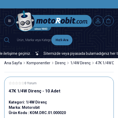
SAAT 15.0
2500 TL ÜZERİ MNG-DHL KARGO ÜCRETSİZ
Hızlı Ara
işime geçiniz.
Sitemizde veya piyasada bulamadığınız her türlü el
Ana Sayfa
Komponentler
Direnç
1/4W Direnç
47K 1/4W Dire
0 Yorum
47K 1/4W Direnç - 10 Adet
Kategori:
1/4W Direnç
Marka:
Motorobit
Ürün Kodu :
KOM.DRC.01.000020