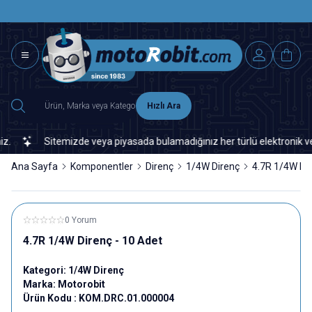
SAAT 15.0
2500 TL ÜZERİ MNG-DHL KARGO ÜCRETSİZ
Hızlı Ara
Sitemizde veya piyasada bulamadığınız her türlü elektronik ve otom
Ana Sayfa
Komponentler
Direnç
1/4W Direnç
4.7R 1/4W Dir
0 Yorum
4.7R 1/4W Direnç - 10 Adet
Kategori:
1/4W Direnç
Marka:
Motorobit
Ürün Kodu :
KOM.DRC.01.000004