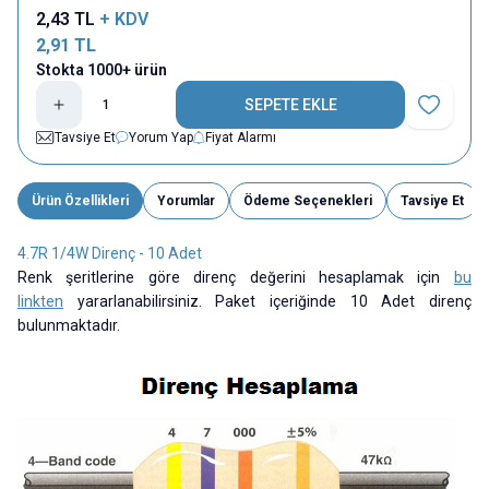
2,43
TL
+ KDV
2,91
TL
Stokta 1000+ ürün
SEPETE EKLE
Favoriye E
Tavsiye Et
Yorum Yap
Fiyat Alarmı
Ürün Özellikleri
Yorumlar
Ödeme Seçenekleri
Tavsiye Et
4.7R 1/4W Direnç - 10 Adet
Renk şeritlerine göre direnç değerini hesaplamak için
bu
linkten
yararlanabilirsiniz. Paket içeriğinde 10 Adet direnç
bulunmaktadır.