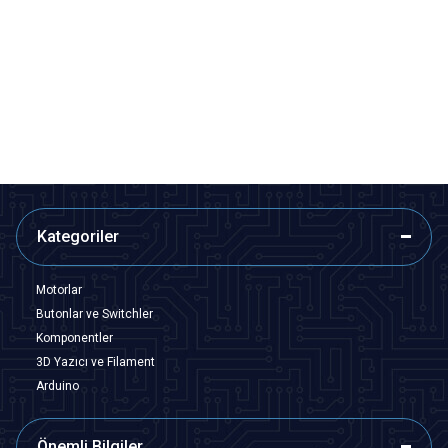
Motorobit
Motorobit
XY Arduino Joystick Modülü
6 Pinli 10x10x3mm Joystick
26,68
TL + KDV
9,70
TL + KDV
SEPETE EKLE
SEPETE EKLE
Kategoriler
Motorlar
Butonlar ve Switchler
Komponentler
3D Yazıcı ve Filament
Arduino
Önemli Bilgiler