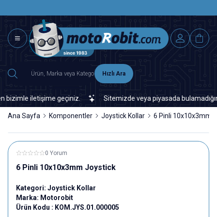
SAAT 15.0
2500 TL ÜZERİ MNG-DHL KARGO ÜCRETSİZ
Hızlı Ara
imle iletişime geçiniz.
Sitemizde veya piyasada bulamadığınız her
Ana Sayfa
Komponentler
Joystick Kollar
6 Pinli 10x10x3mm J
0 Yorum
6 Pinli 10x10x3mm Joystick
Kategori:
Joystick Kollar
Marka:
Motorobit
Ürün Kodu :
KOM.JYS.01.000005