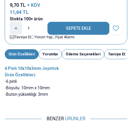
9,70
TL
+ KDV
11,64
TL
Stokta 100+ ürün
SEPETE EKLE
Favoriye E
Tavsiye Et
Yorum Yap
Fiyat Alarmı
Ürün Özellikleri
Yorumlar
Ödeme Seçenekleri
Tavsiye Et
6 Pinli 10x10x3mm Joystick
Ürün Özellikleri:
-6 pinli
-Boyutu: 10mm x 10mm
-Buton yüksekliği: 3mm
BENZER
ÜRÜNLER