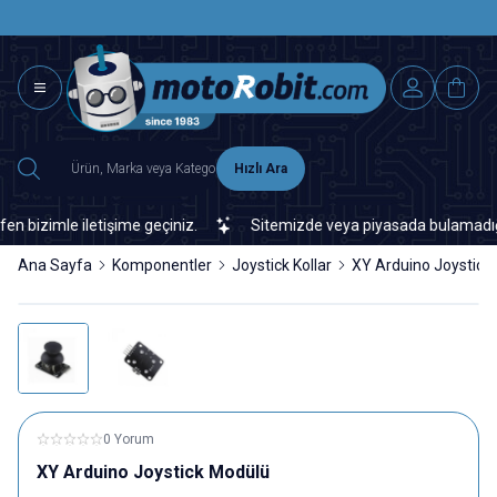
SAAT 15.0
2500 TL ÜZERİ MNG-DHL KARGO ÜCRETSİZ
Hızlı Ara
zimle iletişime geçiniz.
Sitemizde veya piyasada bulamadığınız h
Ana Sayfa
Komponentler
Joystick Kollar
XY Arduino Joystick
0 Yorum
XY Arduino Joystick Modülü