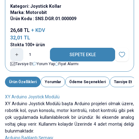
Kategori:
Joystick Kollar
Marka:
Motorobit
Ürün Kodu :
SNS.DGR.01.000009
26,68
TL
+ KDV
32,01
TL
Stokta 100+ ürün
SEPETE EKLE
Favoriye E
Tavsiye Et
Yorum Yap
Fiyat Alarmı
Ürün Özellikleri
Yorumlar
Ödeme Seçenekleri
Tavsiye Et
XY Arduino Joystick Modülü
XY Arduino Joystick Modülü başta Arduino projeleri olmak üzere,
robotik kol, oyun konsolu, motor kontrolü, robot kontrolü gibi pek
çok uygulamada kullanılabilecek bir üründür. İki eksende analog
voltaj çıkışı verir. Kullanımı kolaydır Üzerinde 4 adet montaj deliği
bulunmaktadır.
Arduino Bağlantı Şeması: