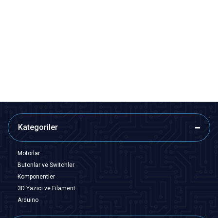
Motorobit
Motorobit
XY Arduino Joystick Modülü
6 Pinli 10x10x3mm Joystick
26,68
TL + KDV
9,70
TL + KDV
SEPETE EKLE
SEPETE EKLE
Kategoriler
Motorlar
Butonlar ve Switchler
Komponentler
3D Yazıcı ve Filament
Arduino