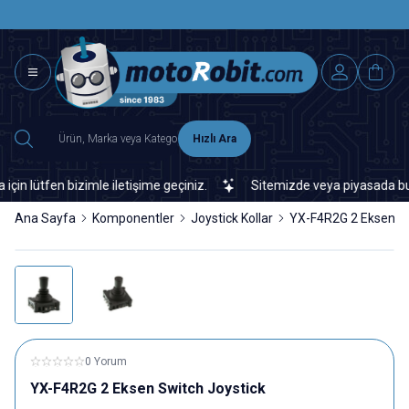
SAAT 15.0
2500 TL ÜZERİ MNG-DHL KARGO ÜCRETSİZ
Hızlı Ara
ütfen bizimle iletişime geçiniz.
Sitemizde veya piyasada bulamadı
Ana Sayfa
Komponentler
Joystick Kollar
YX-F4R2G 2 Eksen Sw
0 Yorum
YX-F4R2G 2 Eksen Switch Joystick