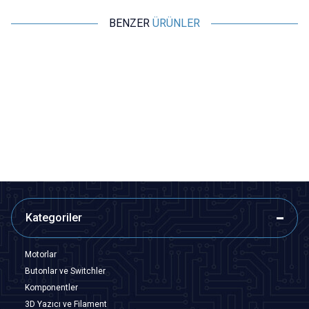
BENZER
ÜRÜNLER
Motorobit
Motorobit
XY Arduino Joystick Modülü
6 Pinli 10x10x3mm Joystick
26,68
TL + KDV
9,70
TL + KDV
SEPETE EKLE
SEPETE EKLE
Kategoriler
Motorlar
Butonlar ve Switchler
Komponentler
3D Yazıcı ve Filament