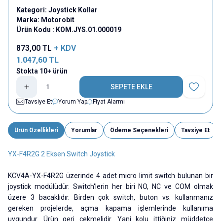
Kategori:
Joystick Kollar
Marka:
Motorobit
Ürün Kodu :
KOM.JYS.01.000019
873,00
TL
+ KDV
1.047,60
TL
Stokta 10+ ürün
SEPETE EKLE
Favoriye E
Tavsiye Et
Yorum Yap
Fiyat Alarmı
Ürün Özellikleri
Yorumlar
Ödeme Seçenekleri
Tavsiye Et
YX-F4R2G 2 Eksen Switch Joystick
KCV4A-YX-F4R2G üzerinde 4 adet micro limit switch bulunan bir
joystick modülüdür. Switch'lerin her biri NO, NC ve COM olmak
üzere 3 bacaklıdır. Birden çok switch, buton vs. kullanmanız
gereken projelerde, açma kapama işlemlerinde kullanıma
uygundur. Ürün geri çekmelidir. Yani kolu ittiğiniz müddetçe