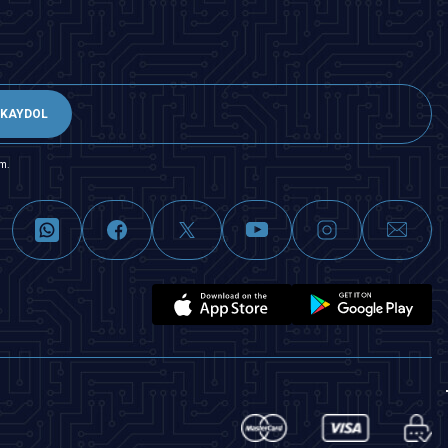
KAYDOL
m.