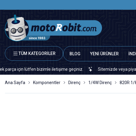
TÜM KATEGORİLER
BLOG
YENİ ÜRÜNLER
İND
n lütfen bizimle iletişime geçiniz.
Sitemizde veya piyasada bulam
Ana Sayfa
Komponentler
Direnç
1/4W Direnç
820R 1/8