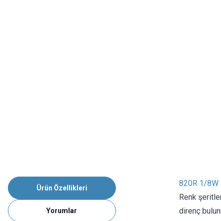
820R 1/8W D
Ürün Özellikleri
Renk şeritle
direnç bulun
Yorumlar