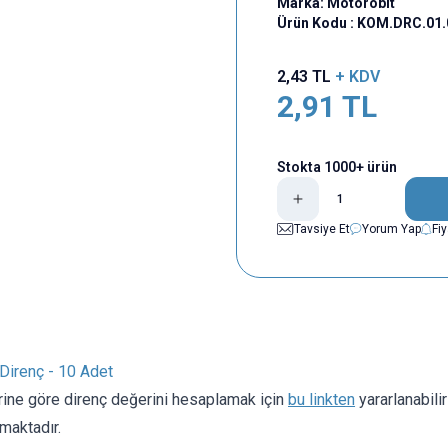
Marka:
Motorobit
Ürün Kodu :
KOM.DRC.01.
2,43
TL
+ KDV
2,91
TL
Stokta 1000+ ürün
Tavsiye Et
Yorum Yap
Fi
irenç - 10 Adet
rine göre direnç değerini hesaplamak için
bu linkten
yararlanabili
maktadır.