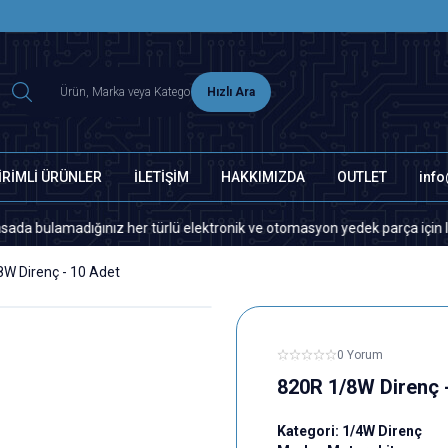
2500 TL ÜZERİ MNG-DHL KARGO ÜCRETSİZ
Hızlı Ara
İRİMLİ ÜRÜNLER
İLETİŞİM
HAKKIMIZDA
OUTLET
inf
adığınız her türlü elektronik ve otomasyon yedek parça için lütfen bizi
W Direnç - 10 Adet
0 Yorum
820R 1/8W Direnç 
Kategori:
1/4W Direnç