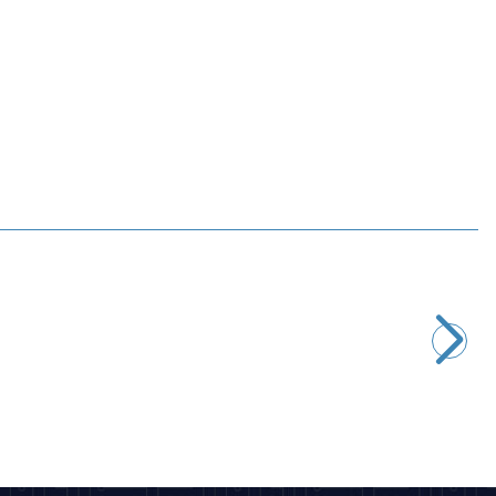
Motorobit
Direnç Seti 30 Çeşit 20'şer Adet - 600 Adet (1/4W)
157,63
TL + KDV
SEPETE EKLE