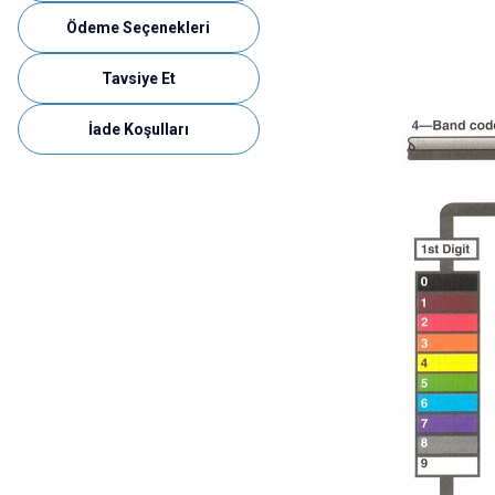
Ödeme Seçenekleri
Tavsiye Et
İade Koşulları