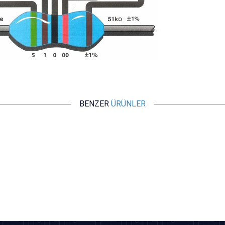
BENZER
ÜRÜNLER
Motorobit
1K 1/4W Direnç - 10 Adet
2,43
TL + KDV
SEPETE EKLE