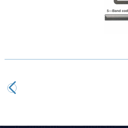
Motorobit
10K 1/4W Direnç - 10 Adet
2,43
TL + KDV
SEPETE EKLE