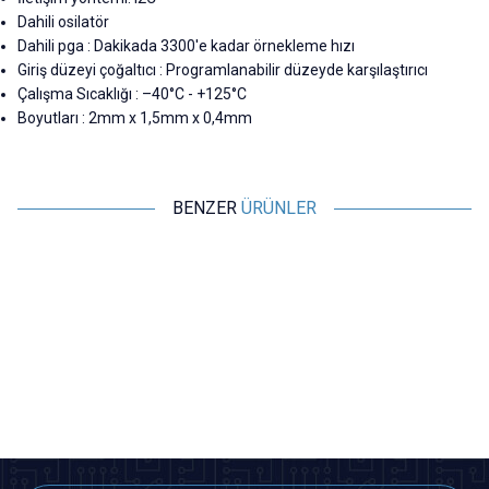
Dahili osilatör
Dahili pga : Dakikada 3300'e kadar örnekleme hızı
Giriş düzeyi çoğaltıcı : Programlanabilir düzeyde karşılaştırıcı
Çalışma Sıcaklığı : –40°C - +125°C
Boyutları : 2mm x 1,5mm x 0,4mm
BENZER
ÜRÜNLER
Motorobit
Motorobit
TP4056 3,7V Şarj Devresi -
TP4056 3,7V Mini Şarj Devresi -
Korumalı Mod Type C
Korumalı Mod Type C
24,25
TL + KDV
29,10
TL + KDV
SEPETE EKLE
SEPETE EKLE