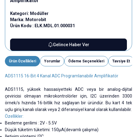
Amplifikatör
Kategori:
Modüller
Marka:
Motorobit
Ürün Kodu :
ELK.MDL.01.000031
Gelince Haber Ver
Ürün Özellikleri
Yorumlar
Ödeme Seçenekleri
Tavsiye Et
ADS1115 16-Bit 4 Kanal ADC Programlanabilir Amplifikatör
ADS1115, yüksek hassasiyetteki ADC veya bir analog-dijital
çeviricisi olmayan mikrokontrolörler için, I2C üzerinden 3300
örnek/s hızında 16-bitlik hız sağlayan bir üründür. Bu kart 4 tek
uçlu giriş kanalı olarak veya 2 diferansiyel kanal olarak kullanılabilir.
Özellikler:
Besleme gerilimi : 2V - 5.5V
Düşük tüketim tüketimi: 150µA(devamlı çalışma)
İletişim yöntemi: I2C