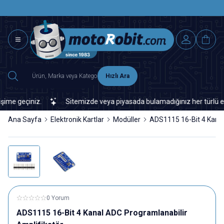
SAAT 15.0
2500 TL ÜZERİ MNG-DHL KARGO ÜCRETSİZ
Hızlı Ara
e geçiniz.
Sitemizde veya piyasada bulamadığınız her türlü elektr
Ana Sayfa
Elektronik Kartlar
Modüller
ADS1115 16-Bit 4 Kanal
0 Yorum
ADS1115 16-Bit 4 Kanal ADC Programlanabilir