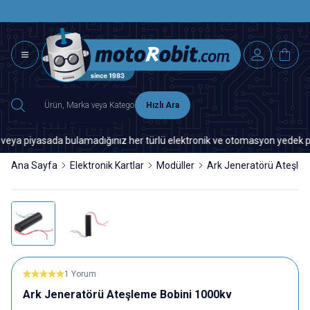
SAAT 15.0
2500 TL ÜZERİ MNG-DHL KARGO ÜCRETSİZ
Hızlı Ara
iyasada bulamadığınız her türlü elektronik ve otomasyon yedek parça içi
Ana Sayfa
Elektronik Kartlar
Modüller
Ark Jeneratörü Ateşle
1 Yorum
Ark Jeneratörü Ateşleme Bobini 1000kv