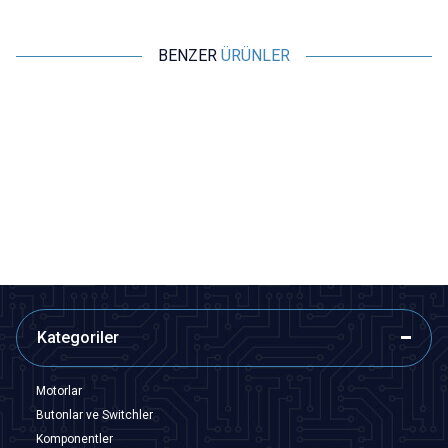
BENZER
ÜRÜNLER
Motorobit
Motorobit
TP4056 3,7V Şarj Devresi -
TP4056 3,7V Mini Şarj Devresi -
Korumalı Mod Type C
Korumalı Mod Type C
24,25
TL + KDV
29,10
TL + KDV
SEPETE EKLE
SEPETE EKLE
Kategoriler
Motorlar
Butonlar ve Switchler
Komponentler