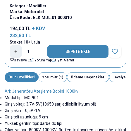
Kategori:
Modüller
Marka:
Motorobit
Ürün Kodu :
ELK.MDL.01.000010
194,00
TL
+ KDV
232,80
TL
Stokta 10+ ürün
SEPETE EKLE
Favoriye E
Tavsiye Et
Yorum Yap
Fiyat Alarmı
Ürün Özellikleri
Yorumlar (1)
Ödeme Seçenekleri
Tavsiye Et
Ark Jeneratörü Ateşleme Bobini 1000kv
Modül tipi: MC-901
Giriş voltajı: 3.7V-5V(18650 şarj edilebilir lityum pil)
Giriş akımı: 0,5A-1A
Giriş teli uzunluğu: 9 cm
Yüksek gerilim tipi: darbe dc tipi
Çıkış voltajı: 800KV-1000KV (lütfen kullanırken güvenliğe dikkat