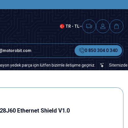
SAAT 15.00'A KADAR VERİLEN S
TR - TL
0 850 304 0 340
o@motorobit.com
k parça için lütfen bizimle iletişime geçiniz.
Sitemizde veya piy
8J60 Ethernet Shield V1.0