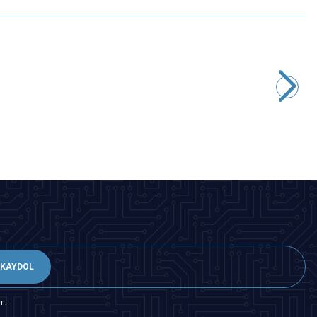
Motorobit
Arduino Nano Klemens Shield
77,60
TL + KDV
SEPETE EKLE
KAYDOL
m.