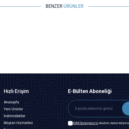
BENZER
ÜRÜNLER
Motorobit
NodeMCU LoLin ESP8266 Geliştirme Kartı - USB Chip
181,88
TL + KDV
SEPETE EKLE
Hızlı Erişim
E-Bülten Aboneliği
Anasayfa
Yeni Ürünler
İndirimdekiler
Müşteri Hizmetleri
KVKK Sözleşmesi'ni
okudum, kabul ediyoru