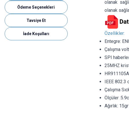
olanak sağl
Ödeme Seçenekleri
olanak sağla
Tavsiye Et
Özellikler:
İade Koşulları
Entegre: E
Çalışma volt
SPI haberle
25MHZ krist
HR911105A 
IEEE 802.3 
Çalışma Sıc
Ölçüler :5.9
Ağırlık: 15gr