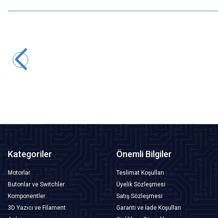
Motorobit
2.8'' ILI9341 Dokunmatik LCD Ekran SPI 240x320
557,75
TL + KDV
Tükendi
Kategoriler
Önemli Bilgiler
Motorlar
Teslimat Koşulları
Butonlar ve Switchler
Üyelik Sözleşmesi
Komponentler
Satış Sözleşmesi
3D Yazıcı ve Filament
Garanti ve İade Koşulları