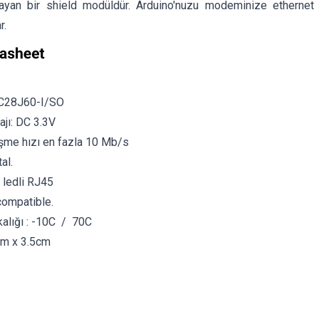
ayan bir shield modüldür. Arduino'nuzu modeminize ethernet 
r.
NC28J60-I/SO
ajı: DC 3.3V
şme hızı en fazla 10 Mb/s
al.
ledli RJ45
compatible.
kalığı : -10C / 70C
cm x 3.5cm