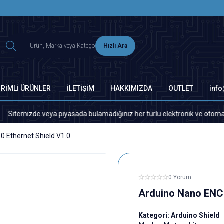
2500 TL ÜZERİ MNG-DHL KARGO ÜCRETSİZ
Hızlı Ara
İRİMLİ ÜRÜNLER
İLETİŞİM
HAKKIMIZDA
OUTLET
inf
izde veya piyasada bulamadığınız her türlü elektronik ve otomasyon yede
 Ethernet Shield V1.0
0 Yorum
Arduino Nano ENC2
Kategori:
Arduino Shield