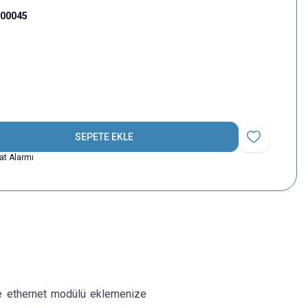
000045
SEPETE EKLE
Favoriye Ekle
yat Alarmı
de ethernet modülü eklemenize