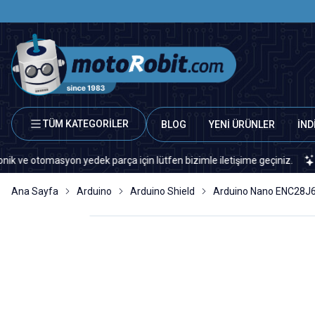
TÜM KATEGORİLER
BLOG
YENİ ÜRÜNLER
İND
tomasyon yedek parça için lütfen bizimle iletişime geçiniz.
Sitem
Ana Sayfa
Arduino
Arduino Shield
Arduino Nano ENC28J60