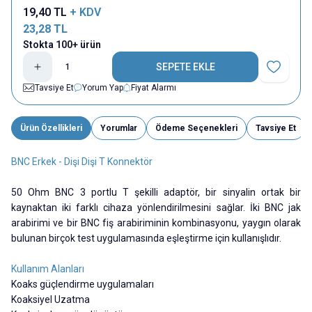
19,40
TL
+ KDV
23,28
TL
Stokta 100+ ürün
SEPETE EKLE
Favoriye E
Tavsiye Et
Yorum Yap
Fiyat Alarmı
Ürün Özellikleri
Yorumlar
Ödeme Seçenekleri
Tavsiye Et
BNC Erkek - Dişi Dişi T Konnektör
50 Ohm BNC 3 portlu T şekilli adaptör, bir sinyalin ortak bir
kaynaktan iki farklı cihaza yönlendirilmesini sağlar. İki BNC jak
arabirimi ve bir BNC fiş arabiriminin kombinasyonu, yaygın olarak
bulunan birçok test uygulamasında eşleştirme için kullanışlıdır.
Kullanım Alanları
Koaks güçlendirme uygulamaları
Koaksiyel Uzatma