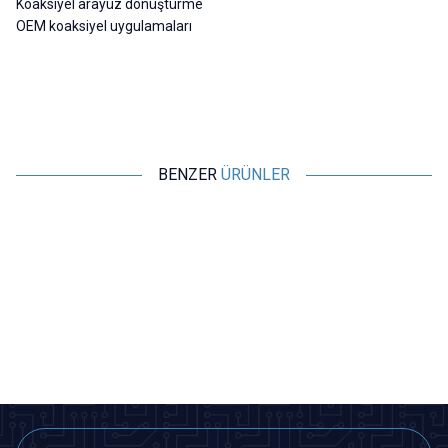
Koaksiyel arayüz dönüştürme
OEM koaksiyel uygulamaları
BENZER
ÜRÜNLER
Motorobit
Motorobit
BNC Erkek Konnektör Klemens
RG 58 UHF Konnektör
Girişli
19,40
TL + KDV
42,68
TL + KDV
SEPETE EKLE
SEPETE EKLE