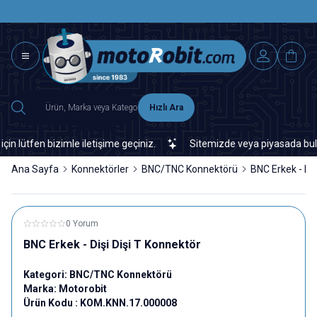
SAAT 15.0
2500 TL ÜZERİ MNG-DHL KARGO ÜCRETSİZ
Hızlı Ara
ütfen bizimle iletişime geçiniz.
Sitemizde veya piyasada bulamadı
Ana Sayfa
Konnektörler
BNC/TNC Konnektörü
BNC Erkek - Diş
0 Yorum
BNC Erkek - Dişi Dişi T Konnektör
Kategori:
BNC/TNC Konnektörü
Marka:
Motorobit
Ürün Kodu :
KOM.KNN.17.000008