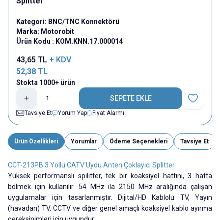
Splitter
Kategori:
BNC/TNC Konnektörü
Marka:
Motorobit
Ürün Kodu :
KOM.KNN.17.000014
43,65
TL
+ KDV
52,38
TL
Stokta 1000+ ürün
SEPETE EKLE
Favoriye E
Tavsiye Et
Yorum Yap
Fiyat Alarmı
Ürün Özellikleri
Yorumlar
Ödeme Seçenekleri
Tavsiye Et
CCT-213PB 3 Yollu CATV Uydu Anten Çoklayıcı Splitter
Yüksek performanslı spilitter, tek bir koaksiyel hattını, 3 hatta
bölmek için kullanılır. 54 MHz ila 2150 MHz aralığında çalışan
uygulamalar için tasarlanmıştır. Dijital/HD Kablolu TV, Yayın
(havadan) TV, CCTV ve diğer genel amaçlı koaksiyel kablo ayırma
gereksinimleri için uygundur.