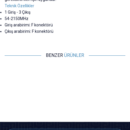
Teknik Özellikler
1 Giriş - 3 Çıkış
54-2150MHz
Giriş arabirimi: F konektörü
Çıkış arabirimi: F konektörü
BENZER
ÜRÜNLER
Motorobit
Motorobit
BNC Erkek Konnektör Klemens
RG 58 UHF Konnektör
Girişli
19,40
TL + KDV
42,68
TL + KDV
SEPETE EKLE
SEPETE EKLE