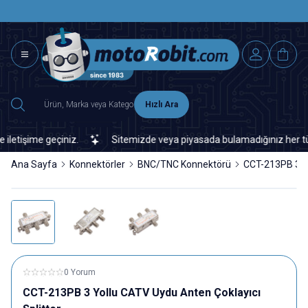
SAAT 15.0
2500 TL ÜZERİ MNG-DHL KARGO ÜCRETSİZ
Hızlı Ara
tişime geçiniz.
Sitemizde veya piyasada bulamadığınız her türlü e
Ana Sayfa
Konnektörler
BNC/TNC Konnektörü
CCT-213PB 3 Yo
0 Yorum
CCT-213PB 3 Yollu CATV Uydu Anten Çoklayıcı