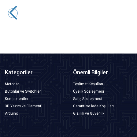
Motorobit
BNC Erkek Konnektör Klemens Girişli
19,40
TL + KDV
SEPETE EKLE
Kategoriler
Önemli Bilgiler
Motorlar
Teslimat Koşulları
Butonlar ve Switchler
Üyelik Sözleşmesi
Komponentler
Satış Sözleşmesi
3D Yazıcı ve Filament
Garanti ve İade Koşulları
Arduino
Gizlilik ve Güvenlik