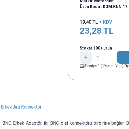
Marka:
Motorobit
Ürün Kodu :
KOM.KNN.17.
19,40
TL
+ KDV
23,28
TL
Stokta 100+ ürün
Tavsiye Et
Yorum Yap
Fi
 Erkek Ara Konnektör
 BNC Erkek Adaptör, iki BNC dişi konnektörü birbirine bağlar.