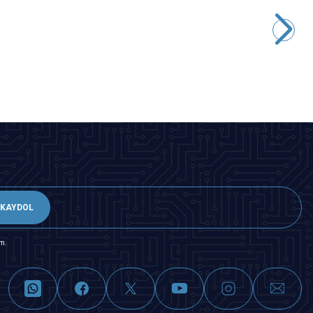
Motorobit
BNC Dişi Konnektör Klemens Girişli
19,40
TL + KDV
SEPETE EKLE
KAYDOL
m.