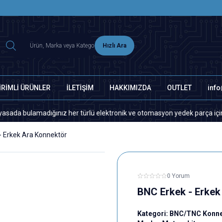
2500 TL ÜZERİ MNG-DHL KARGO ÜCRETSİZ
Hızlı Ara
İRİMLİ ÜRÜNLER
İLETİŞİM
HAKKIMIZDA
OUTLET
inf
lamadığınız her türlü elektronik ve otomasyon yedek parça için lütfen b
- Erkek Ara Konnektör
0 Yorum
BNC Erkek - Erkek
Kategori:
BNC/TNC Konne