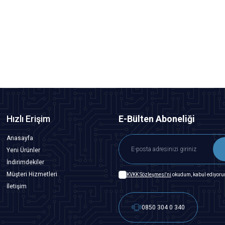
Motorobit
RG 58 UHF Konnektör
42,68
TL + KDV
SEPETE EKLE
Hızlı Erişim
E-Bülten Aboneliği
Anasayfa
Yeni Ürünler
İndirimdekiler
Müşteri Hizmetleri
KVKK Sözleşmesi'ni
okudum, kabul ediyoru
İletişim
0850 304 0 340