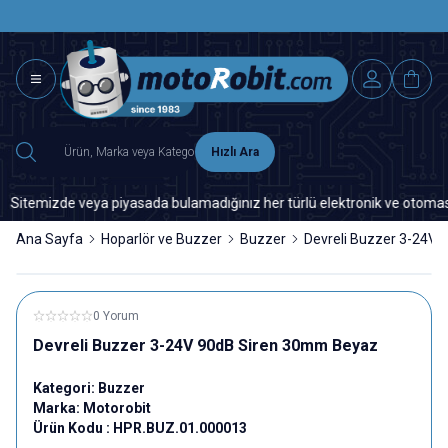
SAAT 15.0
2500 TL ÜZERİ MNG-DHL KARGO ÜCRETSİZ
Hızlı Ara
temizde veya piyasada bulamadığınız her türlü elektronik ve otomasyon y
Ana Sayfa
Hoparlör ve Buzzer
Buzzer
Devreli Buzzer 3-24V
0 Yorum
Devreli Buzzer 3-24V 90dB Siren 30mm Beyaz
Kategori:
Buzzer
Marka:
Motorobit
Ürün Kodu :
HPR.BUZ.01.000013