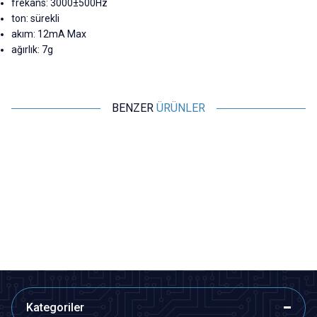
frekans: 3000±500Hz
ton: sürekli
akım: 12mA Max
ağırlık: 7g
BENZER
ÜRÜNLER
Motorobit
Motorobit
Devreli Buzzer 3-24V 90dB
TMB12A03 3V Aktif Buzer
Siren 30mm
31,53
TL + KDV
7,28
TL + KDV
SEPETE EKLE
Tükendi
Kategoriler