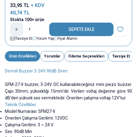
33,95
TL
+ KDV
40,74
TL
Stokta 100+ ürün
SEPETE EKLE
Favoriye E
Tavsiye Et
Yorum Yap
Fiyat Alarmı
Ürün Özellikleri
Yorumlar
Ödeme Seçenekleri
Tavsiye Et
Devreli Buzzer 3-24V 90dB Siren
SFM-27-II buzzer, 3-24V DC kullanabileceğiniz mini piezo buzzer.
Çapı 30mm, yüksekliği 15mm'dir. Verilen voltaj değerine göre 90
dB'den yüksek ses vermektedir. Önerilen çalışma voltajı 12V'tur.
Teknik Özellikler:
Model Numarası: SFM27-II
Önerilen Çalışma Gerilimi: 12VDC
Çalışma Gerilimi: 3 ~ 24 V
Ses: 90dB Min