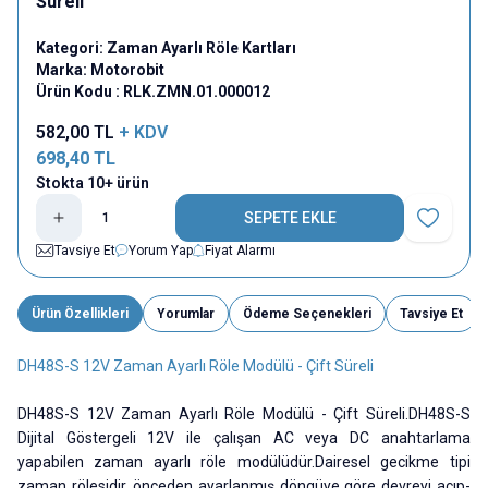
Süreli
Kategori:
Zaman Ayarlı Röle Kartları
Marka:
Motorobit
Ürün Kodu :
RLK.ZMN.01.000012
582,00
TL
+ KDV
698,40
TL
Stokta 10+ ürün
SEPETE EKLE
Favoriye E
Tavsiye Et
Yorum Yap
Fiyat Alarmı
Ürün Özellikleri
Yorumlar
Ödeme Seçenekleri
Tavsiye Et
DH48S-S 12V Zaman Ayarlı Röle Modülü - Çift Süreli
DH48S-S 12V Zaman Ayarlı Röle Modülü - Çift Süreli.DH48S-S
Dijital Göstergeli 12V ile çalışan AC veya DC anahtarlama
yapabilen zaman ayarlı röle modülüdür.Dairesel gecikme tipi
zaman rölesidir, önceden ayarlanmış döngüye göre devreyi açıp-