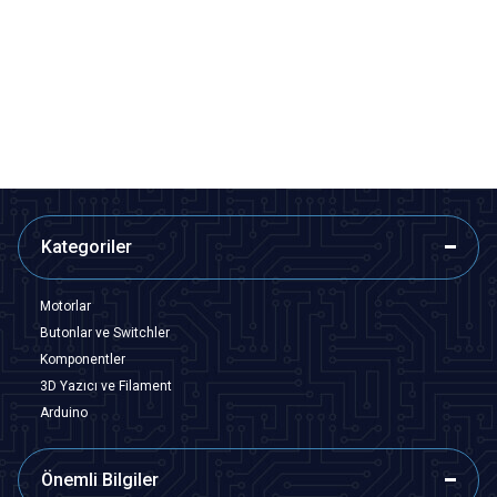
XY-LJ02 Zaman Ayarlı Röle
T2310 Zaman Ayarlı Röle
Modülü
Modülü 220V
300,70
TL + KDV
582,00
TL + KDV
SEPETE EKLE
SEPETE EKLE
Kategoriler
Motorlar
Butonlar ve Switchler
Komponentler
3D Yazıcı ve Filament
Arduino
Önemli Bilgiler