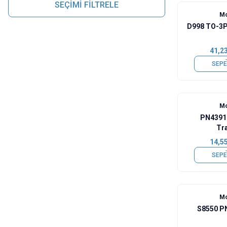
SEÇİMİ FİLTRELE
Mo
D998 TO-3P
41,2
SEPE
Mo
PN4391 
Tr
14,5
SEPE
Mo
S8550 P