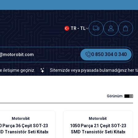
SAAT 15.00'A KADAR VERİLEN S
TR - TL
0 850 304 0 340
o@motorobit.com
e geçiniz.
Sitemizde veya piyasada bulamadığınız her türlü elektr
Görünüm :
Motorobit
Motorobit
0 Parça 36 Çeşit SOT-23
1050 Parça 21 Çeşit SOT-23
D Transistör Seti Kitabı
SMD Transistör Seti Kitabı