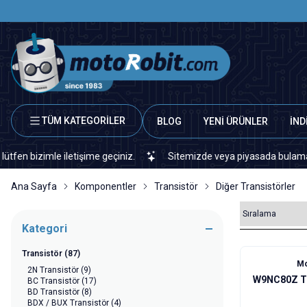
TÜM KATEGORİLER
BLOG
YENİ ÜRÜNLER
İND
imle iletişime geçiniz.
Sitemizde veya piyasada bulamadığınız he
Ana Sayfa
Komponentler
Transistör
Diğer Transistörler
Kategori
Transistör
(87)
Mo
2N Transistör
(9)
W9NC80Z TO
BC Transistör
(17)
BD Transistör
(8)
BDX / BUX Transistör
(4)