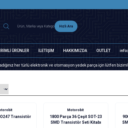
2500 TL ÜZERİ MNG-DHL KARGO ÜCRETSİZ
Hızlı Ara
İRİMLİ ÜRÜNLER
İLETİŞİM
HAKKIMIZDA
OUTLET
inf
r türlü elektronik ve otomasyon yedek parça için lütfen bizimle iletişim
Yeni
torobit
Motorobit
247 Transistör
1800 Parça 36 Çeşit SOT-23
90
SMD Transistör Seti Kitabı
SM