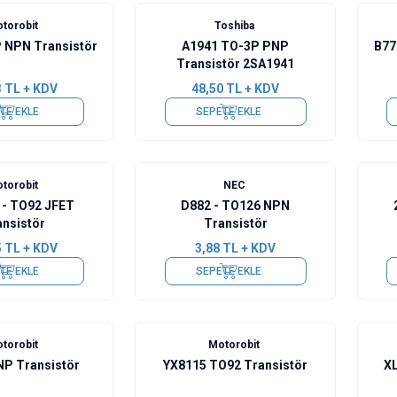
torobit
Toshiba
 NPN Transistör
A1941 TO-3P PNP
B77
Transistör 2SA1941
3
TL + KDV
48,50
TL + KDV
TE EKLE
SEPETE EKLE
torobit
NEC
- TO92 JFET
D882 - TO126 NPN
ansistör
Transistör
5
TL + KDV
3,88
TL + KDV
TE EKLE
SEPETE EKLE
torobit
Motorobit
NP Transistör
YX8115 TO92 Transistör
XL