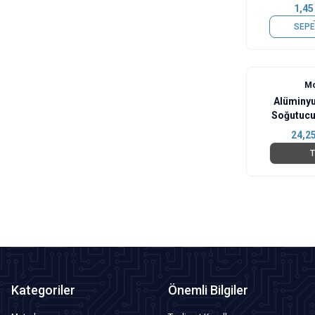
1,45
SEPE
Mo
Alüminy
Soğutuc
24,2
T
Kategoriler
Önemli Bilgiler