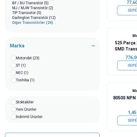
77,6
BF / BU Transistör
(5)
MJ / MJW Transistör
(2)
SEPE
TIP Transistör
(5)
Darlington Transistör
(12)
Diğer Transistörler
(26)
Mo
525 Parça 
Marka
SMD Transi
776,0
Motorobit
(23)
ST
(1)
SEPE
NEC
(1)
Toshiba
(1)
Mo
8050S NPN 
Stoktakiler
Yeni Ürünler
1,45
İndirimli Ürünler
SEPE