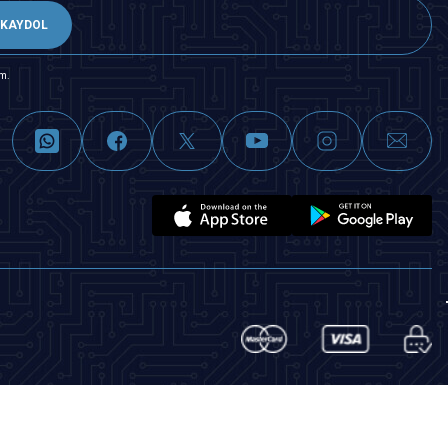
KAYDOL
m.