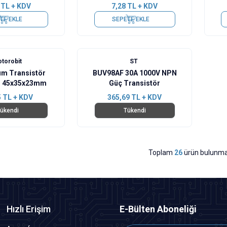
TL + KDV
7,28
TL + KDV
TE EKLE
SEPETE EKLE
torobit
ST
um Transistör
BUV98AF 30A 1000V NPN
u 45x35x23mm
Güç Transistör
5
TL + KDV
365,69
TL + KDV
ükendi
Tükendi
Toplam
26
ürün bulunma
Hızlı Erişim
E-Bülten Aboneliği