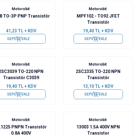
Motorobit
Motorobit
8 TO-3P PNP Transistör
MPF102 - TO92 JFET
Transistör
41,23
TL + KDV
19,40
TL + KDV
SEPETE EKLE
SEPETE EKLE
Motorobit
Motorobit
2SC3039 TO-220 NPN
2SC2335 TO-220 NPN
Transistör C3039
Transistör
19,40
TL + KDV
13,10
TL + KDV
SEPETE EKLE
SEPETE EKLE
Motorobit
Motorobit
1225 PNPN Transistör
13003 1.5A 400V NPN
0.8A 400V
Transistor