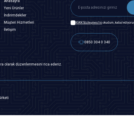
Anasayfa
Yeni Ürünler
İndirimdekiler
Müşteri Hizmetleri
KVKK Sözleşmesi'ni
okudum, kabul ediyoru
İletişim
0850 304 0 340
ra olarak düzenlenmesini rica ederiz.
irketi
T
-Soft
|
Premium