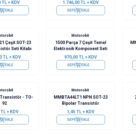
0
TL + KDV
1.746,00
TL + KDV
TE EKLE
SEPETE EKLE
torobit
Motorobit
21 Çeşit SOT-23
1500 Parça 7 Çeşit Temel
MM
stör Seti Kitabı
Elektronik Komponent Seti
0
TL + KDV
970,00
TL + KDV
TE EKLE
SEPETE EKLE
torobit
Motorobit
Transistör - TO-
MMBTA44LT1 NPN SOT-23
92
Bipolar Transistör
TL + KDV
1,45
TL + KDV
TE EKLE
SEPETE EKLE