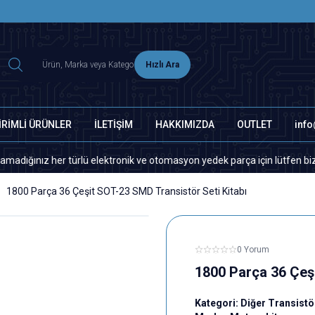
2500 TL ÜZERİ MNG-DHL KARGO ÜCRETSİZ
Hızlı Ara
İRİMLİ ÜRÜNLER
İLETİŞİM
HAKKIMIZDA
OUTLET
inf
her türlü elektronik ve otomasyon yedek parça için lütfen bizimle ileti
1800 Parça 36 Çeşit SOT-23 SMD Transistör Seti Kitabı
0 Yorum
1800 Parça 36 Çeşi
Kategori:
Diğer Transistö