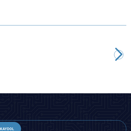
Motorobit
8050S NPN Transistör - TO-92
1,45
TL + KDV
SEPETE EKLE
KAYDOL