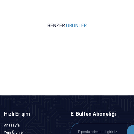
BENZER
ÜRÜNLER
Yeni
Motorobit
1500 Parça 7 Çeşit Temel Elektronik Komponent Seti
970,00
TL + KDV
SEPETE EKLE
Hızlı Erişim
E-Bülten Aboneliği
Anasayfa
Yeni Ürünler