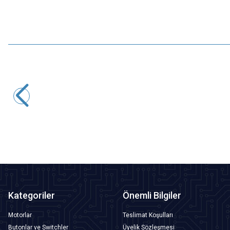
NEC
D882 - TO126 NPN Transistör
3,88
TL + KDV
SEPETE EKLE
Kategoriler
Önemli Bilgiler
Motorlar
Teslimat Koşulları
Butonlar ve Switchler
Üyelik Sözleşmesi