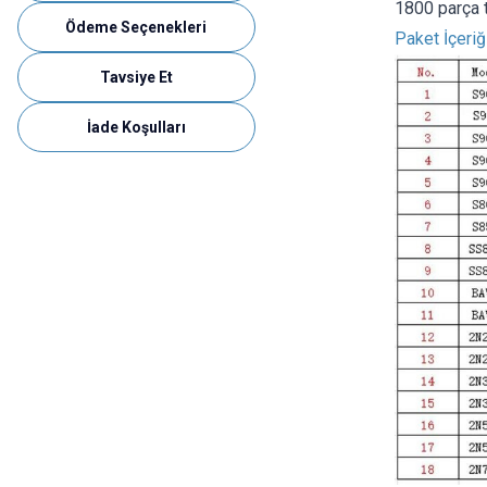
1800 parça t
Ödeme Seçenekleri
Paket İçeriğ
Tavsiye Et
İade Koşulları