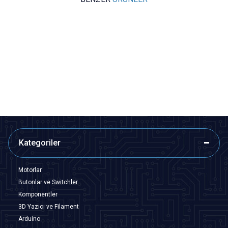
NEC
Motorobit
D882 - TO126 NPN Transistör
1500 Parça 7 Çeşit Temel
Elektronik Komponent Seti
3,88
TL + KDV
970,00
TL + KDV
SEPETE EKLE
SEPETE EKLE
Kategoriler
Motorlar
Butonlar ve Switchler
Komponentler
3D Yazıcı ve Filament
Arduino