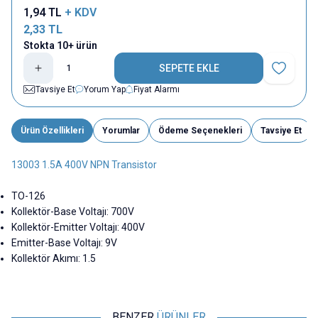
1,94
TL
+ KDV
2,33
TL
Stokta 10+ ürün
SEPETE EKLE
Favoriye E
Tavsiye Et
Yorum Yap
Fiyat Alarmı
Ürün Özellikleri
Yorumlar
Ödeme Seçenekleri
Tavsiye Et
13003 1.5A 400V NPN Transistor
TO-126
Kollektör-Base Voltajı: 700V
Kollektör-Emitter Voltajı: 400V
Emitter-Base Voltajı: 9V
Kollektör Akımı: 1.5
BENZER
ÜRÜNLER