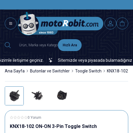
SAAT 15.0
2500 TL ÜZERİ MNG-DHL KARGO ÜCRETSİZ
Hızlı Ara
e iletişime geçiniz.
Sitemizde veya piyasada bulamadığınız her tü
Ana Sayfa
Butonlar ve Switchler
Toogle Switch
KNX18-102 ON
0 Yorum
KNX18-102 ON-ON 3-Pin Toggle Switch