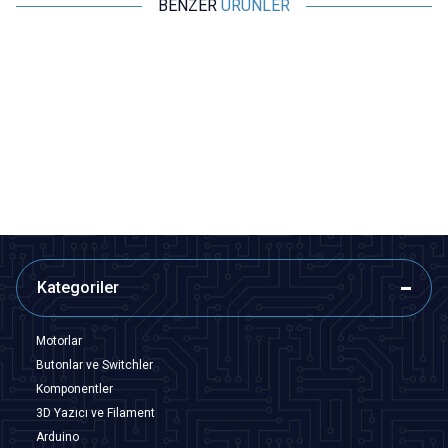
BENZER
ÜRÜNLER
Motorobit
Motorobit
MTS102 ON-ON Toggle Switch
MTS103 ON-OFF-ON Toggle
Switch
13,10
TL + KDV
13,10
TL + KDV
SEPETE EKLE
SEPETE EKLE
Kategoriler
Motorlar
Butonlar ve Switchler
Komponentler
3D Yazıcı ve Filament
Arduino