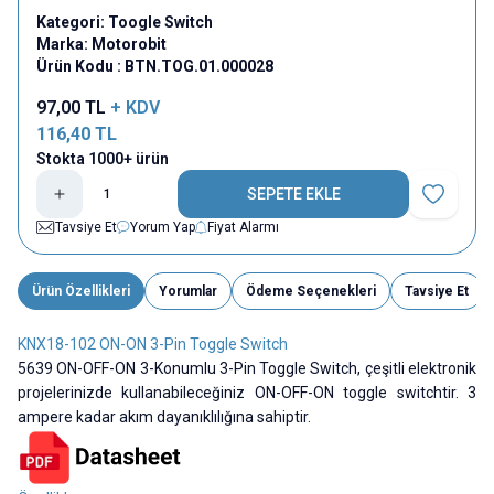
Kategori:
Toogle Switch
Marka:
Motorobit
Ürün Kodu :
BTN.TOG.01.000028
97,00
TL
+ KDV
116,40
TL
Stokta 1000+ ürün
SEPETE EKLE
Favoriye E
Tavsiye Et
Yorum Yap
Fiyat Alarmı
Ürün Özellikleri
Yorumlar
Ödeme Seçenekleri
Tavsiye Et
KNX18-102 ON-ON 3-Pin Toggle Switch
5639 ON-OFF-ON 3-Konumlu 3-Pin Toggle Switch, çeşitli elektronik
projelerinizde kullanabileceğiniz ON-OFF-ON toggle switchtir. 3
ampere kadar akım dayanıklılığına sahiptir.