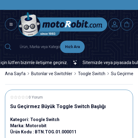
SAAT 15.0
2500 TL ÜZERİ MNG-DHL KARGO ÜCRETSİZ
Hızlı Ara
ütfen bizimle iletişime geçiniz.
Sitemizde veya piyasada bulamadı
Ana Sayfa
Butonlar ve Switchler
Toogle Switch
Su Geçirmez B
0 Yorum
Su Geçirmez Büyük Toggle Switch Başlığı
Kategori:
Toogle Switch
Marka:
Motorobit
Ürün Kodu :
BTN.TOG.01.000011