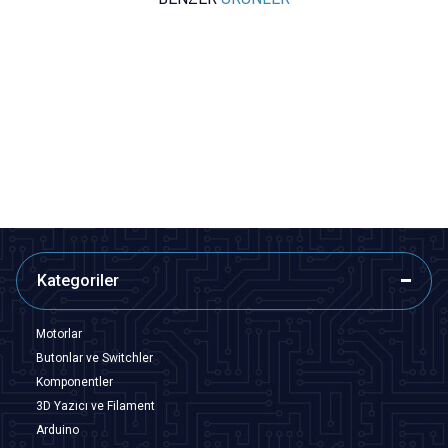
Motorobit
Motorobit
MTS102 ON-ON Toggle Switch
MTS103 ON-OFF-ON Toggle
Switch
13,10
TL + KDV
13,10
TL + KDV
SEPETE EKLE
SEPETE EKLE
Kategoriler
Motorlar
Butonlar ve Switchler
Komponentler
3D Yazıcı ve Filament
Arduino