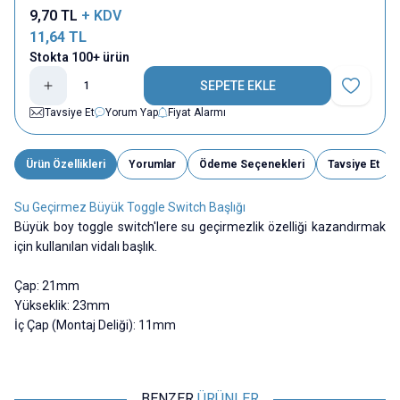
9,70
TL
+ KDV
11,64
TL
Stokta 100+ ürün
SEPETE EKLE
Favoriye E
Tavsiye Et
Yorum Yap
Fiyat Alarmı
Ürün Özellikleri
Yorumlar
Ödeme Seçenekleri
Tavsiye Et
Su Geçirmez Büyük Toggle Switch Başlığı
Büyük boy toggle switch'lere su geçirmezlik özelliği kazandırmak
için kullanılan vidalı başlık.
Çap: 21mm
Yükseklik: 23mm
İç Çap (Montaj Deliği): 11mm
BENZER
ÜRÜNLER