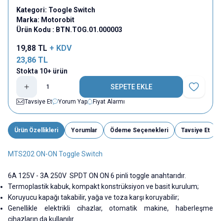
Kategori:
Toogle Switch
Marka:
Motorobit
Ürün Kodu :
BTN.TOG.01.000003
19,88
TL
+ KDV
23,86
TL
Stokta 10+ ürün
SEPETE EKLE
Favoriye E
Tavsiye Et
Yorum Yap
Fiyat Alarmı
Ürün Özellikleri
Yorumlar
Ödeme Seçenekleri
Tavsiye Et
MTS202 ON-ON Toggle Switch
6A 125V - 3A 250V SPDT ON ON 6 pinli toggle anahtarıdır.
Termoplastik kabuk, kompakt konstrüksiyon ve basit kurulum;
Koruyucu kapağı takabilir, yağa ve toza karşı koruyabilir;
Genellikle elektrikli cihazlar, otomatik makine, haberleşme
cihazların da kullanılır.