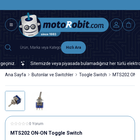
SAAT 15.0
2500 TL ÜZERİ MNG-DHL KARGO ÜCRETSİZ
Hızlı Ara
niz.
Sitemizde veya piyasada bulamadığınız her türlü elektronik v
Ana Sayfa
Butonlar ve Switchler
Toogle Switch
MTS202 ON-O
0 Yorum
MTS202 ON-ON Toggle Switch