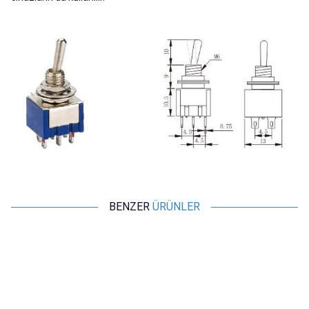
BENZER
ÜRÜNLER
Motorobit
Motorobit
MTS102 ON-ON Toggle Switch
MTS103 ON-OFF-ON Toggle
Switch
13,10
TL + KDV
13,10
TL + KDV
SEPETE EKLE
SEPETE EKLE