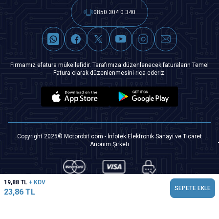
0850 304 0 340
Firmamız efatura mükellefidir. Tarafımıza düzenlenecek faturaların Temel
Fatura olarak düzenlenmesini rica ederiz.
Copyright 2025© Motorobit.com - İnfotek Elektronik Sanayi ve Ticaret
Anonim Şirketi
19,88
TL
+ KDV
SEPETE EKLE
23,86
TL
T
-Soft
|
Premium