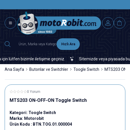
SAAT 15.0
2500 TL ÜZERİ MNG-DHL KARGO ÜCRETSİZ
Hızlı Ara
ütfen bizimle iletişime geçiniz.
Sitemizde veya piyasada bulamad
Ana Sayfa
Butonlar ve Switchler
Toogle Switch
MTS203 ON-O
0 Yorum
MTS203 ON-OFF-ON Toggle Switch
Kategori:
Toogle Switch
Marka:
Motorobit
Ürün Kodu :
BTN.TOG.01.000004