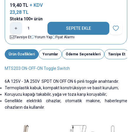
19,40
TL
+ KDV
23,28
TL
Stokta 100+ ürün
SEPETE EKLE
Favoriye E
Tavsiye Et
Yorum Yap
Fiyat Alarmı
Ürün Özellikleri
Yorumlar
Ödeme Seçenekleri
Tavsiye Et
MTS203 ON-OFF-ON Toggle Switch
6A 125V - 3A 250V SPDT ON OFF ON 6 pinli toggle anahtarıdır.
Termoplastik kabuk, kompakt konstrüksiyon ve basit kurulum;
Koruyucu kapağı takabilir, yağa ve toza karşı koruyabilir;
Genellikle elektrikli cihazlar, otomatik makine, haberleşme
cihazların da kullanılır.