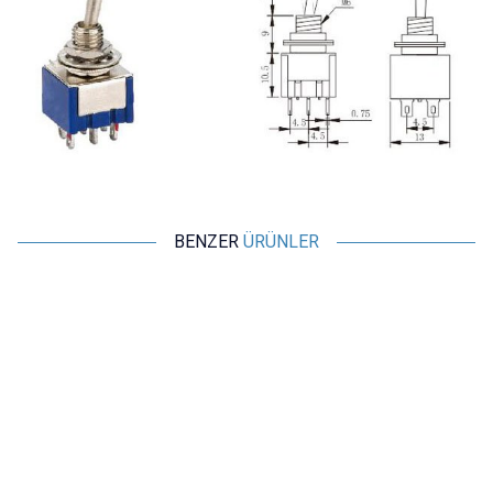
BENZER
ÜRÜNLER
Motorobit
Motorobit
MTS102 ON-ON Toggle Switch
MTS103 ON-OFF-ON Toggle
Switch
13,10
TL + KDV
13,10
TL + KDV
SEPETE EKLE
SEPETE EKLE