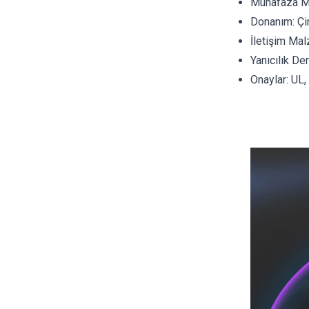
Muhafaza Ma
Donanım: Çi
İletişim Mal
Yanıcılık D
Onaylar: UL