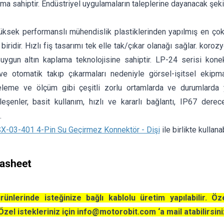
rıma sahiptir. Endüstriyel uygulamaların taleplerine dayanacak şekil
yüksek performanslı mühendislik plastiklerinden yapılmış en ç
 biridir. Hızlı fiş tasarımı tek elle tak/çıkar olanağı sağlar. kor
 uygun altın kaplama teknolojisine sahiptir. LP-24 serisi konek
 ve otomatik takıp çıkarmaları nedeniyle görsel-işitsel ekipm
celeme ve ölçüm gibi çeşitli zorlu ortamlarda ve durumlarda y
eşenler, basit kullanım, hızlı ve kararlı bağlantı, IP67 dere
.
-03-401 4-Pin Su Geçirmez Konnektör - Dişi
ile birlikte kullanab
ünlerinde isteğinize bağlı kablolu üretim yapılabilir. Öz
Özel istekleriniz için
info@motorobit.com
‘a mail atabilirsini