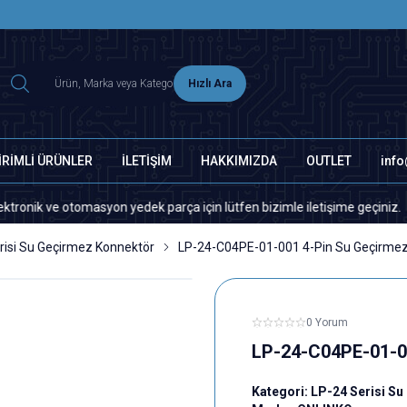
2500 TL ÜZERİ MNG-DHL KARGO ÜCRETSİZ
Hızlı Ara
İRİMLİ ÜRÜNLER
İLETİŞİM
HAKKIMIZDA
OUTLET
inf
on yedek parça için lütfen bizimle iletişime geçiniz.
Sitemizde v
risi Su Geçirmez Konnektör
LP-24-C04PE-01-001 4-Pin Su Geçirmez
0 Yorum
LP-24-C04PE-01-00
Kategori:
LP-24 Serisi S