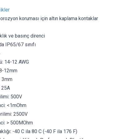
ikler
orozyon koruması için altın kaplama kontaklar
lık ve basınç direnci
da IP65/67 sınıfı
4
ü: 14-12 AWG
: 8-12mm
ı: 3mm
: 25A
limi: 500V
nci: <1mOhm
ilimi: 2500V
enci: > 500MOhm
lığı: -40 C ila 80 C (-40 F ila 176 F)