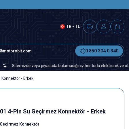
SAAT 15.00'A KADAR VERİLEN S
TR - TL
0 850 304 0 340
o@motorobit.com
eya piyasada bulamadığınız her türlü elektronik ve otomasyon yedek parça
 Konnektör - Erkek
1 4-Pin Su Geçirmez Konnektör - Erkek
u Geçirmez Konnektör