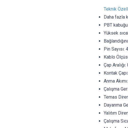
Teknik Özell
Daha fazla k
PBT kabuğu
Yüksek sıcak
Bağlandığın
Pin Sayısı: 
Kablo Ölçüs
Çap Aralığı
Kontak Çap
Anma Akımı
Çalışma Geri
Temas Dire
Dayanma Ger
Yalıtım Dir
Çalışma Sıcak