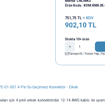
Marka:
CNLINKO
Ürün Kodu :
KOM.KNN.05.
751,75
TL
+ KDV
902,10
TL
Stokta 10+ ürün
Tavsiye Et
Yorum Yap
Fi
-01-001 4-Pin Su Geçirmez Konnektör - Erkek
ları için 4 pinli erkek konnektördür. 12-14 AWG kablo ile uyumlud