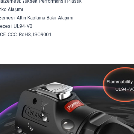
lzemesi: Yüksek Performanslı Plastik
nko Alaşımı
zemesi: Altın Kaplama Bakır Alaşımı
erecesi: UL94-V0
, CE, CCC, RoHS, ISO9001