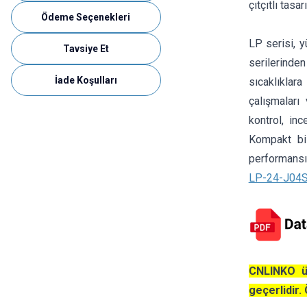
çıtçıtlı tasa
Ödeme Seçenekleri
LP serisi, 
Tavsiye Et
serilerinden
İade Koşulları
sıcaklıklara
çalışmaları
kontrol, in
Kompakt bil
performansı
LP-24-J04SX
CNLINKO ür
geçerlidir. 