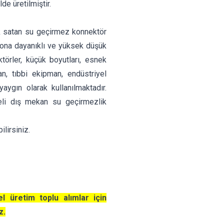
de üretilmiştir.
ok satan su geçirmez konnektör
ozyona dayanıklı ve yüksek düşük
törler, küçük boyutları, esnek
an, tıbbi ekipman, endüstriyel
aygın olarak kullanılmaktadır.
celi dış mekan su geçirmezlik
ilirsiniz.
el üretim toplu alımlar için
z.