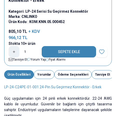
Konnektör - Erkek
Kategori:
LP-24 Serisi Su Geçirmez Konnektör
Marka:
CNLINKO
Ürün Kodu :
KOM.KNN.05.000452
805,10
TL
+ KDV
966,12
TL
Stokta 10+ ürün
SEPETE EKLE
Favoriye E
Tavsiye Et
Yorum Yap
Fiyat Alarmı
Ürün Özellikleri
Yorumlar
Ödeme Seçenekleri
Tavsiye Et
LP-24-C24PE-01-001 24-Pin Su Geçirmez Konnektör - Erkek
Güç uygulamaları için 24 pinli erkek konnektördür. 22-24 AWG
kablo ile uyumludur. Güvenilir bir bağlantı için çıtçıtlı tasarıma
sahiptir. Endüstriyel uygulamaların taleplerine dayanacak şekilde
üretilmiştir.