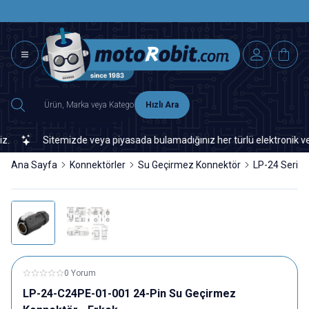
SAAT 15.0
2500 TL ÜZERİ MNG-DHL KARGO ÜCRETSİZ
Hızlı Ara
Sitemizde veya piyasada bulamadığınız her türlü elektronik ve otomas
Ana Sayfa
Konnektörler
Su Geçirmez Konnektör
LP-24 Serisi
0 Yorum
LP-24-C24PE-01-001 24-Pin Su Geçirmez