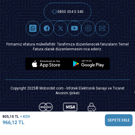
0850 304 0 340
Firmamız efatura mükellefidir. Tarafımıza düzenlenecek faturaların Temel
Fatura olarak düzenlenmesini rica ederiz.
Copyright 2025© Motorobit.com - İnfotek Elektronik Sanayi ve Ticaret
Anonim Şirketi
805,10
TL
+ KDV
SEPETE EKLE
966,12
TL
T
-Soft
|
Premium