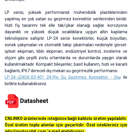
LP serisi, yüksek performanslı mühendislik plastiklerinden
yapılmış en çok satan su geçirmez konnektör serilerinden biridir.
Hızlı fiş tasarımı tek elle tak/çıkar olanağı sağlar. korozyona
dayanıklı ve yüksek düşük sıcaklıklara uygun altın kaplama
teknolojisine sahiptir. LP-24 serisi konektörler, küçük boyutları,
esnek çalışmaları ve otomatik takıp çıkarmaları nedeniyle görsel-
işitsel ekipman, tıbbi ekipman, endüstriyel kontrol, inceleme ve
ölçüm gibi çeşitli zorlu ortamlarda ve durumlarda yaygın olarak
kullanılmaktadır. Kompakt bileşenler, basit kullanım, hızlı ve kararlı
bağlantı, IP67 dereceli dış mekan su geçirmezlik performansı.
LP-24-J24SX-03-401 24-Pin Su Geçirmez Konnektör - Dişi
ile
birlikte kullanabilirsiniz.
CNLINKO ürünlerinde isteğinize bağlı kablolu üretim yapılabilir.
Özel üretim toplu alımlar için geçerlidir. Özel istekleriniz için
info@motorobit.com
‘a mail atabilirsiniz.