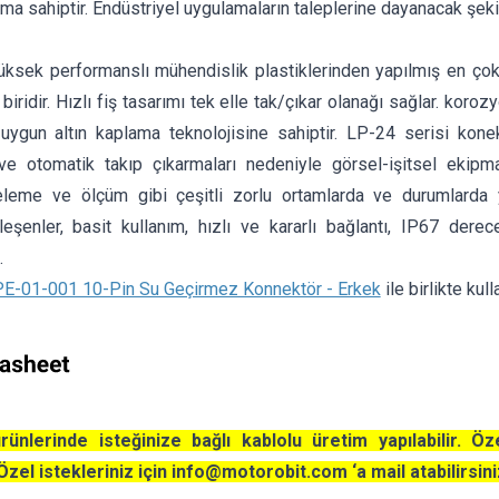
rıma sahiptir. Endüstriyel uygulamaların taleplerine dayanacak şekil
yüksek performanslı mühendislik plastiklerinden yapılmış en ç
 biridir. Hızlı fiş tasarımı tek elle tak/çıkar olanağı sağlar. kor
 uygun altın kaplama teknolojisine sahiptir. LP-24 serisi konek
 ve otomatik takıp çıkarmaları nedeniyle görsel-işitsel ekipm
celeme ve ölçüm gibi çeşitli zorlu ortamlarda ve durumlarda y
eşenler, basit kullanım, hızlı ve kararlı bağlantı, IP67 dere
.
E-01-001 10-Pin Su Geçirmez Konnektör - Erkek
ile birlikte kull
ünlerinde isteğinize bağlı kablolu üretim yapılabilir. Öz
Özel istekleriniz için
info@motorobit.com
‘a mail atabilirsini