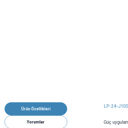
LP-24-J10SX
Ürün Özellikleri
Güç uygulama
Yorumlar