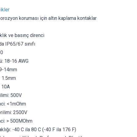
ikler
orozyon koruması için altın kaplama kontaklar
lık ve basınç direnci
da IP65/67 sınıfı
10
ü: 18-16 AWG
: 9-14mm
: 1.5mm
: 10A
limi: 500V
nci: <1mOhm
ilimi: 2500V
enci: > 500MOhm
lığı: -40 C ila 80 C (-40 F ila 176 F)