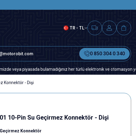
SAAT 15.00'A KADAR VERİLEN S
TR - TL
0 850 304 0 340
o@motorobit.com
a bulamadığınız her türlü elektronik ve otomasyon yedek parça için lütf
 Konnektör - Dişi
1 10-Pin Su Geçirmez Konnektör - Dişi
u Geçirmez Konnektör