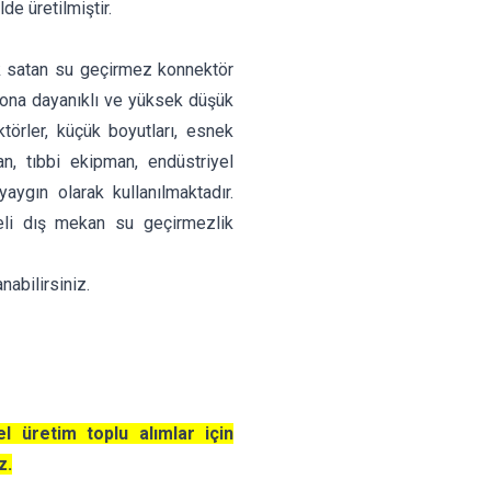
de üretilmiştir.
ok satan su geçirmez konnektör
ozyona dayanıklı ve yüksek düşük
törler, küçük boyutları, esnek
an, tıbbi ekipman, endüstriyel
aygın olarak kullanılmaktadır.
celi dış mekan su geçirmezlik
anabilirsiniz.
el üretim toplu alımlar için
z.