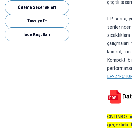
çıtçıtlı tasa
Ödeme Seçenekleri
LP serisi, 
Tavsiye Et
serilerinden
İade Koşulları
sıcaklıklara
çalışmaları
kontrol, in
Kompakt bil
performansı
LP-24-C10P
CNLINKO ür
geçerlidir. 