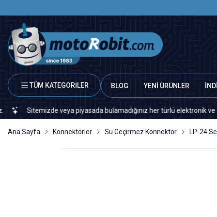
TÜM KATEGORİLER
BLOG
YENİ ÜRÜNLER
İND
 veya piyasada bulamadığınız her türlü elektronik ve otomasyon yedek pa
Ana Sayfa
Konnektörler
Su Geçirmez Konnektör
LP-24 Se