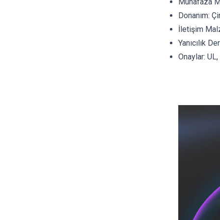
Muhafaza Ma
Donanım: Çi
İletişim Mal
Yanıcılık D
Onaylar: UL