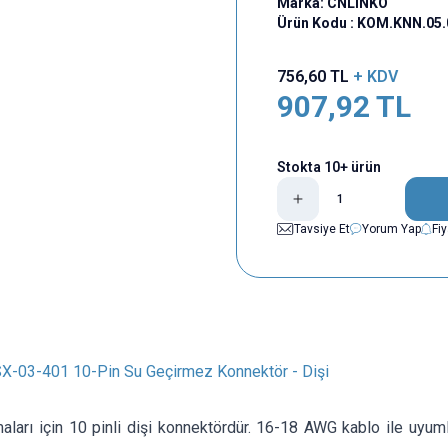
Marka:
CNLINKO
Ürün Kodu :
KOM.KNN.05.
756,60
TL
+ KDV
907,92
TL
Stokta 10+ ürün
Tavsiye Et
Yorum Yap
Fi
-03-401 10-Pin Su Geçirmez Konnektör - Dişi
ları için 10 pinli dişi konnektördür. 16-18 AWG kablo ile uyumlud