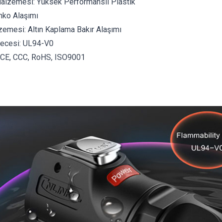
lzemesi: Yüksek Performanslı Plastik
nko Alaşımı
zemesi: Altın Kaplama Bakır Alaşımı
erecesi: UL94-V0
, CE, CCC, RoHS, ISO9001