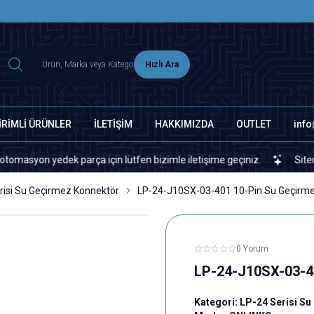
2500 TL ÜZERİ MNG-DHL KARGO ÜCRETSİZ
Hızlı Ara
İRİMLİ ÜRÜNLER
İLETİŞİM
HAKKIMIZDA
OUTLET
inf
rça için lütfen bizimle iletişime geçiniz.
Sitemizde veya piyasad
risi Su Geçirmez Konnektör
LP-24-J10SX-03-401 10-Pin Su Geçirmez
0 Yorum
LP-24-J10SX-03-40
Kategori:
LP-24 Serisi S