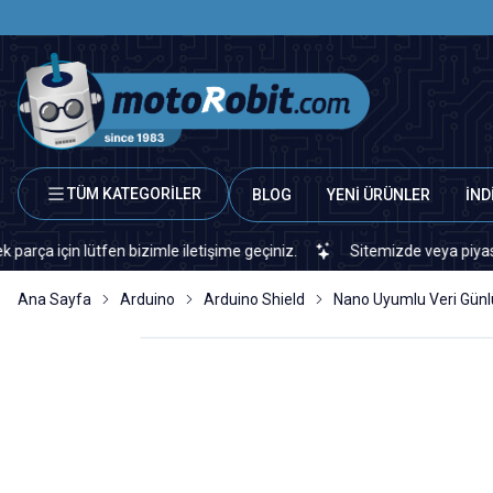
TÜM KATEGORİLER
BLOG
YENİ ÜRÜNLER
İND
in lütfen bizimle iletişime geçiniz.
Sitemizde veya piyasada bula
Ana Sayfa
Arduino
Arduino Shield
Nano Uyumlu Veri Günlü