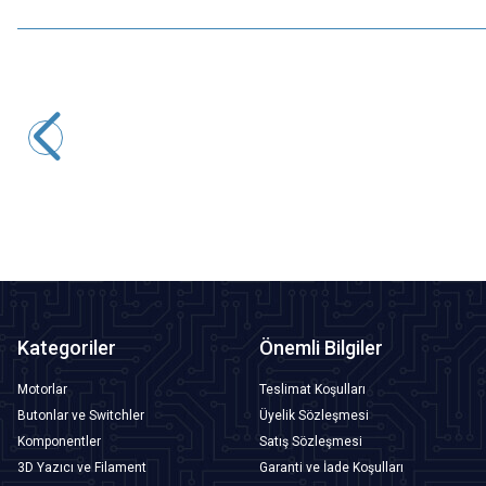
Motorobit
2.8'' ILI9341 Dokunmatik LCD Ekran SPI 240x320
557,75
TL + KDV
Tükendi
Kategoriler
Önemli Bilgiler
Motorlar
Teslimat Koşulları
Butonlar ve Switchler
Üyelik Sözleşmesi
Komponentler
Satış Sözleşmesi
3D Yazıcı ve Filament
Garanti ve İade Koşulları