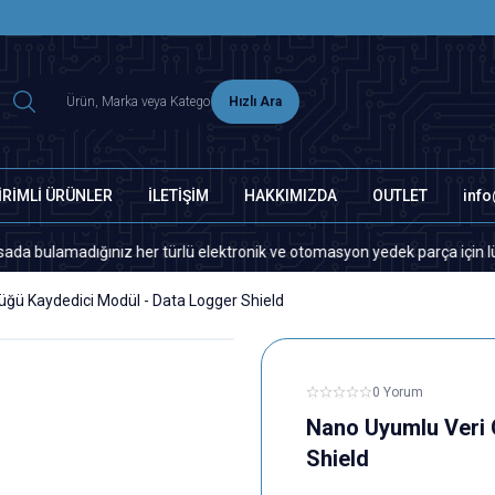
2500 TL ÜZERİ MNG-DHL KARGO ÜCRETSİZ
Hızlı Ara
İRİMLİ ÜRÜNLER
İLETİŞİM
HAKKIMIZDA
OUTLET
inf
madığınız her türlü elektronik ve otomasyon yedek parça için lütfen biz
ğü Kaydedici Modül - Data Logger Shield
0 Yorum
Nano Uyumlu Veri 
Shield