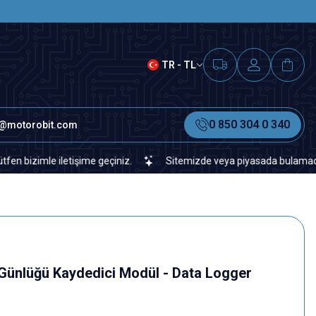
SAAT 15.00'A KADAR VERİLEN S
TR - TL
0 850 304 0 340
o@motorobit.com
imle iletişime geçiniz.
Sitemizde veya piyasada bulamadığınız her
Günlüğü Kaydedici Modül - Data Logger