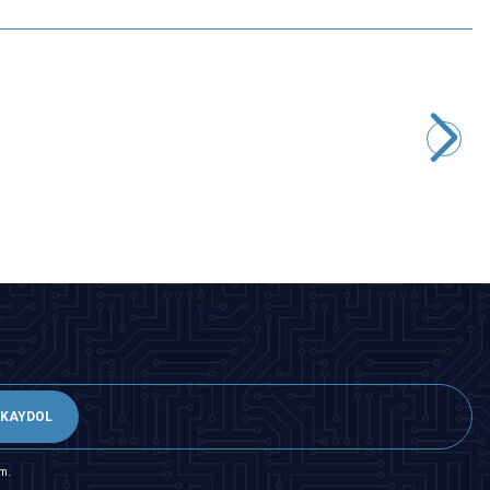
Motorobit
Arduino Nano Klemens Shield
77,60
TL + KDV
SEPETE EKLE
KAYDOL
m.