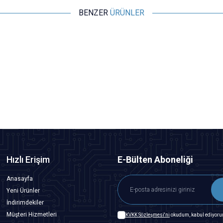
BENZER
ÜRÜNLER
Motorobit
NodeMCU LoLin ESP8266 Geliştirme Kartı - USB Chip
181,88
TL + KDV
SEPETE EKLE
Hızlı Erişim
E-Bülten Aboneliği
Anasayfa
Yeni Ürünler
İndirimdekiler
Müşteri Hizmetleri
KVKK Sözleşmesi'ni
okudum, kabul ediyoru