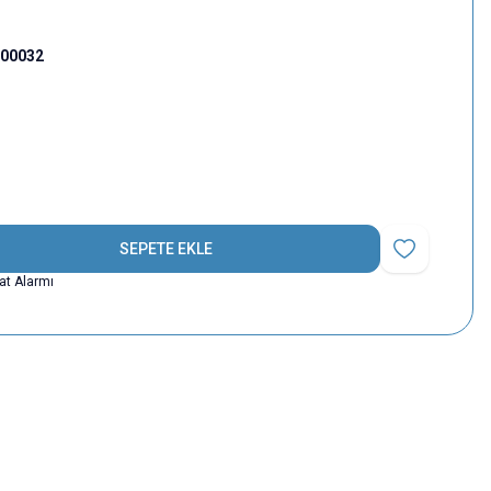
000032
SEPETE EKLE
Favoriye Ekle
yat Alarmı