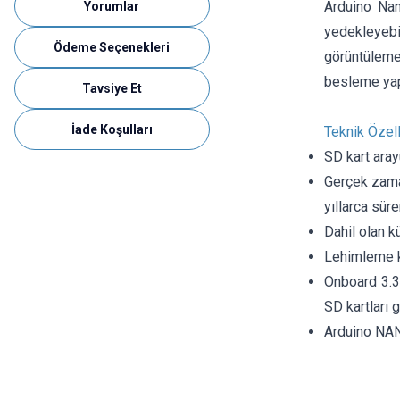
Arduino Nan
Yorumlar
yedekleyebi
Ödeme Seçenekleri
görüntüleme
besleme yap
Tavsiye Et
İade Koşulları
Teknik Özell
SD kart aray
Gerçek zaman
yıllarca sürer
Dahil olan k
Lehimleme ko
Onboard 3.3v
SD kartları g
Arduino NAN