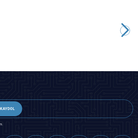
Motorobit
5V Buzzer
8,25
TL + KDV
SEPETE EKLE
KAYDOL
m.