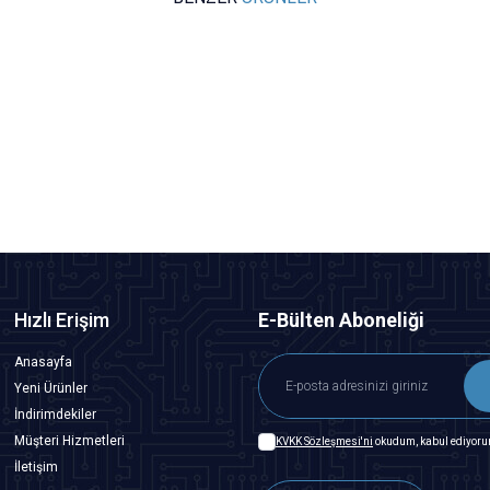
Motorobit
TMB12A03 3V Aktif Buzer
7,28
TL + KDV
Tükendi
Hızlı Erişim
E-Bülten Aboneliği
Anasayfa
Yeni Ürünler
İndirimdekiler
Müşteri Hizmetleri
KVKK Sözleşmesi'ni
okudum, kabul ediyoru
İletişim