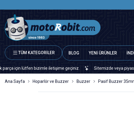
TÜM KATEGORİLER
BLOG
YENİ ÜRÜNLER
İND
n lütfen bizimle iletişime geçiniz.
Sitemizde veya piyasada bulam
Ana Sayfa
Hoparlör ve Buzzer
Buzzer
Pasif Buzzer 35m