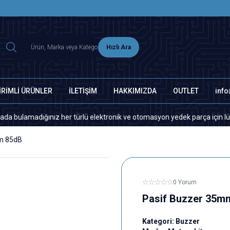
2500 TL ÜZERİ MNG-DHL KARGO ÜCRETSİZ
Hızlı Ara
İRİMLİ ÜRÜNLER
İLETİŞİM
HAKKIMIZDA
OUTLET
inf
adığınız her türlü elektronik ve otomasyon yedek parça için lütfen bizim
m 85dB
0 Yorum
Pasif Buzzer 35m
Kategori:
Buzzer