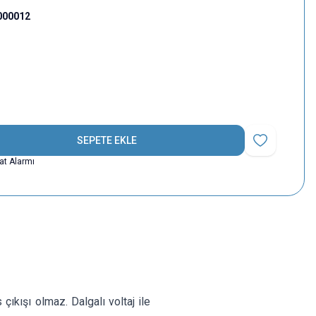
000012
SEPETE EKLE
Favoriye Ekle
yat Alarmı
ıkışı olmaz. Dalgalı voltaj ile