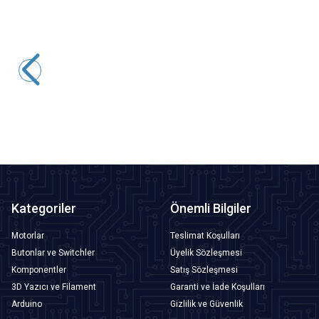
Motorobit
Devreli Buzzer 3-24V 90dB Siren 30mm
31,53
TL + KDV
SEPETE EKLE
Kategoriler
Önemli Bilgiler
Motorlar
Teslimat Koşulları
Butonlar ve Switchler
Üyelik Sözleşmesi
Komponentler
Satış Sözleşmesi
3D Yazıcı ve Filament
Garanti ve İade Koşulları
Arduino
Gizlilik ve Güvenlik