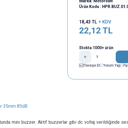
Marka:
Motorobit
Ürün Kodu :
HPR.BUZ.01.
18,43
TL
+ KDV
22,12
TL
Stokta 1000+ ürün
Tavsiye Et
Yorum Yap
Fi
er 35mm 85dB
da mini buzzer. Aktif buzzerlar gibi dc voltaj verildiğinde ses ç