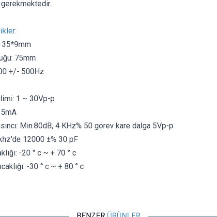
gerekmektedir.
ikler:
u: 35*9mm
luğu: 75mm
00 +/- 500Hz
limi: 1 ~ 30Vp-p
: 5mA
asıncı: Min.80dB, 4 KHz% 50 görev kare dalga 5Vp-p
 khz'de 12000 ±% 30 pF
lığı: -20 ° c ~ + 70 ° c
aklığı: -30 ° c ~ + 80 ° c
BENZER
ÜRÜNLER