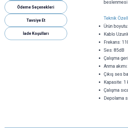
beslenmesi 
Ödeme Seçenekleri
Teknik Özell
Tavsiye Et
Ürün boyut
İade Koşulları
Kablo Uzun
Frekans: 11
Ses: 85dB
Çalışma geri
Anma akımı
Çıkış ses b
Kapasite: 1
Çalışma sıcak
Depolama sıc