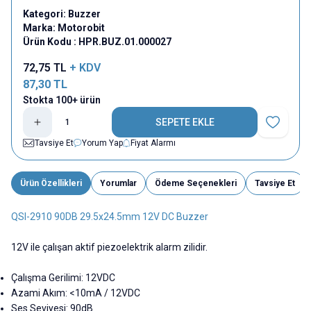
Kategori:
Buzzer
Marka:
Motorobit
Ürün Kodu :
HPR.BUZ.01.000027
72,75
TL
+ KDV
87,30
TL
Stokta 100+ ürün
SEPETE EKLE
Favoriye E
Tavsiye Et
Yorum Yap
Fiyat Alarmı
Ürün Özellikleri
Yorumlar
Ödeme Seçenekleri
Tavsiye Et
QSI-2910 90DB 29.5x24.5mm 12V DC Buzzer
12V ile çalışan aktif piezoelektrik alarm zilidir.
Çalışma Gerilimi: 12VDC
Azami Akım: <10mA / 12VDC
Ses Seviyesi: 90dB