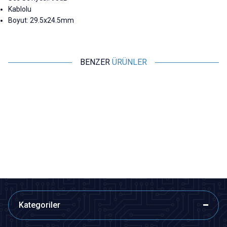
Kablolu
Boyut: 29.5x24.5mm
BENZER
ÜRÜNLER
Motorobit
Motorobit
Devreli Buzzer 3-24V 90dB
TMB12A03 3V Aktif Buzer
Siren 30mm
31,53
TL + KDV
7,28
TL + KDV
SEPETE EKLE
Tükendi
Kategoriler