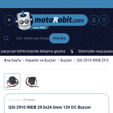
SAAT 15.0
2500 TL ÜZERİ MNG-DHL KARGO ÜCRETSİZ
Hızlı Ara
için lütfen bizimle iletişime geçiniz.
Sitemizde veya piyasada b
Ana Sayfa
Hoparlör ve Buzzer
Buzzer
QSI-2910 90DB 29.5x
0 Yorum
QSI-2910 90DB 29.5x24.5mm 12V DC Buzzer