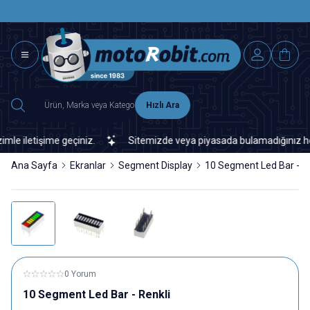
SAAT 15.0
2500 TL ÜZERİ MNG-DHL KARGO ÜCRETSİZ
Hızlı Ara
 iletişime geçiniz.
Sitemizde veya piyasada bulamadığınız her tür
Ana Sayfa
Ekranlar
Segment Display
10 Segment Led Bar - Re
0 Yorum
10 Segment Led Bar - Renkli