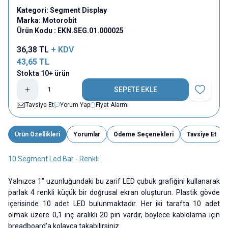
Kategori:
Segment Display
Marka:
Motorobit
Ürün Kodu :
EKN.SEG.01.000025
36,38
TL
+ KDV
43,65
TL
Stokta 10+ ürün
SEPETE EKLE
Favoriye E
Tavsiye Et
Yorum Yap
Fiyat Alarmı
Ürün Özellikleri
Yorumlar
Ödeme Seçenekleri
Tavsiye Et
10 Segment Led Bar - Renkli
Yalnızca 1" uzunluğundaki bu zarif LED çubuk grafiğini kullanarak
parlak 4 renkli küçük bir doğrusal ekran oluşturun. Plastik gövde
içerisinde 10 adet LED bulunmaktadır. Her iki tarafta 10 adet
olmak üzere 0,1 inç aralıklı 20 pin vardır, böylece kablolama için
breadboard'a kolayca takabilirsiniz.