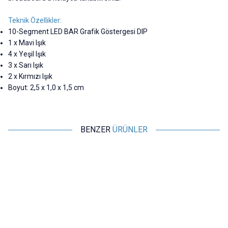
Teknik Özellikler:
10-Segment LED BAR Grafik Göstergesi DIP
1 x Mavi Işık
4 x Yeşil Işık
3 x Sarı Işık
2 x Kırmızı Işık
Boyut: 2,5 x 1,0 x 1,5 cm
BENZER
ÜRÜNLER
Motorobit
Motorobit
10 Segment Led Bar - Renkli
7 Segment Display - Katot
36,38
TL + KDV
5,82
TL + KDV
SEPETE EKLE
SEPETE EKLE