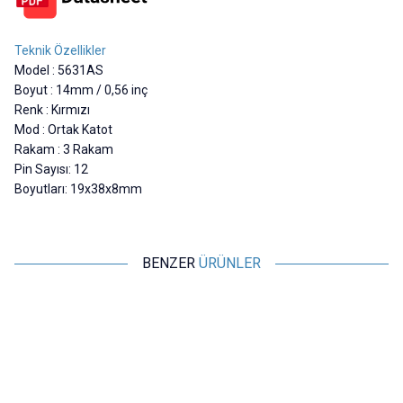
Teknik Özellikler
Model : 5631AS
Boyut : 14mm / 0,56 inç
Renk : Kırmızı
Mod : Ortak Katot
Rakam : 3 Rakam
Pin Sayısı: 12
Boyutları: 19x38x8mm
BENZER
ÜRÜNLER
Motorobit
Motorobit
10 Segment Led Bar - Renkli
7 Segment Display - Katot
36,38
TL + KDV
5,82
TL + KDV
SEPETE EKLE
SEPETE EKLE