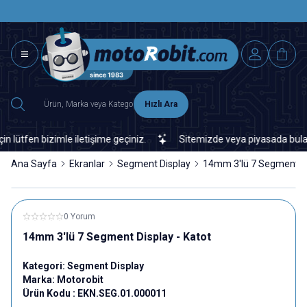
SAAT 15.0
2500 TL ÜZERİ MNG-DHL KARGO ÜCRETSİZ
Hızlı Ara
tfen bizimle iletişime geçiniz.
Sitemizde veya piyasada bulamadığ
Ana Sayfa
Ekranlar
Segment Display
14mm 3'lü 7 Segment Di
0 Yorum
14mm 3'lü 7 Segment Display - Katot
Kategori:
Segment Display
Marka:
Motorobit
Ürün Kodu :
EKN.SEG.01.000011