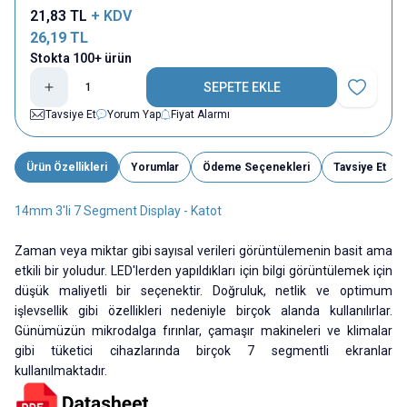
21,83
TL
+ KDV
26,19
TL
Stokta 100+ ürün
SEPETE EKLE
Favoriye E
Tavsiye Et
Yorum Yap
Fiyat Alarmı
Ürün Özellikleri
Yorumlar
Ödeme Seçenekleri
Tavsiye Et
14mm 3'li 7 Segment Display - Katot
Zaman veya miktar gibi sayısal verileri görüntülemenin basit ama
etkili bir yoludur. LED'lerden yapıldıkları için bilgi görüntülemek için
düşük maliyetli bir seçenektir. Doğruluk, netlik ve optimum
işlevsellik gibi özellikleri nedeniyle birçok alanda kullanılırlar.
Günümüzün mikrodalga fırınlar, çamaşır makineleri ve klimalar
gibi tüketici cihazlarında birçok 7 segmentli ekranlar
kullanılmaktadır.