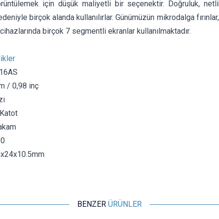
örüntülemek için düşük maliyetli bir seçenektir. Doğruluk, netl
nedeniyle birçok alanda kullanılırlar. Günümüzün mikrodalga fırınlar
i cihazlarında birçok 7 segmentli ekranlar kullanılmaktadır.
ikler
016AS
m / 0,98 inç
zı
 Katot
Rakam
10
34x24x10.5mm
BENZER
ÜRÜNLER