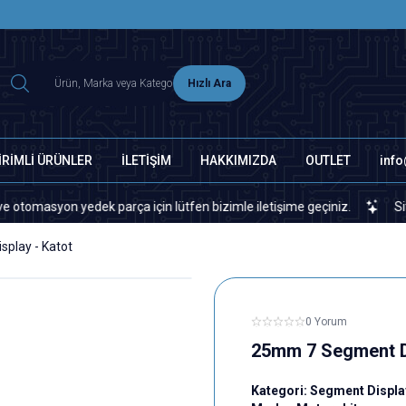
2500 TL ÜZERİ MNG-DHL KARGO ÜCRETSİZ
Hızlı Ara
İRİMLİ ÜRÜNLER
İLETİŞİM
HAKKIMIZDA
OUTLET
inf
yon yedek parça için lütfen bizimle iletişime geçiniz.
Sitemizde
play - Katot
0 Yorum
25mm 7 Segment Di
Kategori:
Segment Displa