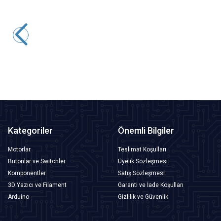
Motorobit
10 Segment Led Bar - Renkli
36,38
TL + KDV
SEPETE EKLE
Kategoriler
Önemli Bilgiler
Motorlar
Teslimat Koşulları
Butonlar ve Switchler
Üyelik Sözleşmesi
Komponentler
Satış Sözleşmesi
3D Yazıcı ve Filament
Garanti ve İade Koşulları
Arduino
Gizlilik ve Güvenlik