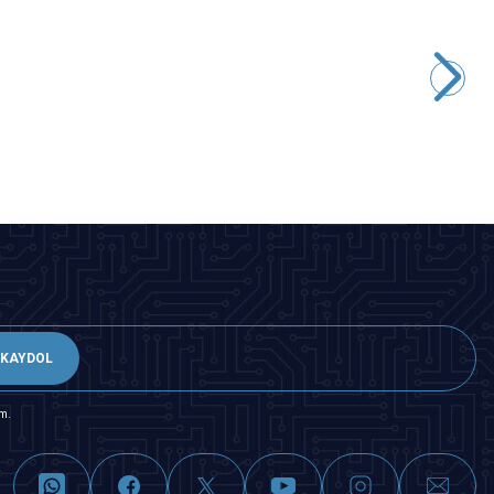
Motorobit
Arduino 4'lü 7 Segment Ekran
65,48
TL + KDV
SEPETE EKLE
KAYDOL
m.