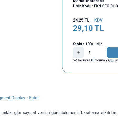
Marka:
Motorobit
Ürün Kodu :
EKN.SEG.01.
24,25
TL
+ KDV
29,10
TL
Stokta 100+ ürün
Tavsiye Et
Yorum Yap
Fi
ent Display - Katot
iktar gibi sayısal verileri görüntülemenin basit ama etkili bir y