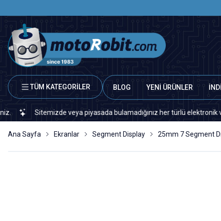
TÜM KATEGORİLER
BLOG
YENİ ÜRÜNLER
İND
Sitemizde veya piyasada bulamadığınız her türlü elektronik ve otomas
Ana Sayfa
Ekranlar
Segment Display
25mm 7 Segment Dis