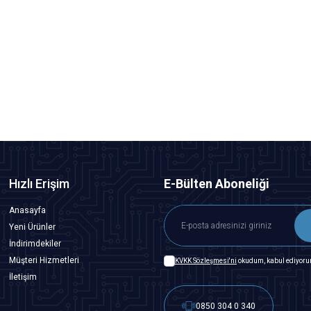
Motorobit
7 Segment Display - Katot
5,82
TL + KDV
SEPETE EKLE
Hızlı Erişim
E-Bülten Aboneliği
Anasayfa
Yeni Ürünler
İndirimdekiler
Müşteri Hizmetleri
KVKK Sözleşmesi'ni
okudum, kabul ediyoru
İletişim
0850 304 0 340