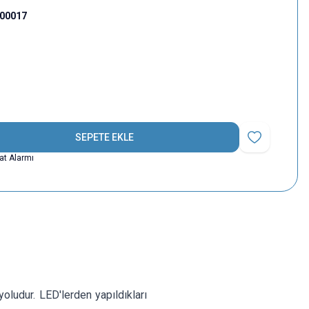
000017
SEPETE EKLE
Favoriye Ekle
yat Alarmı
oludur. LED'lerden yapıldıkları