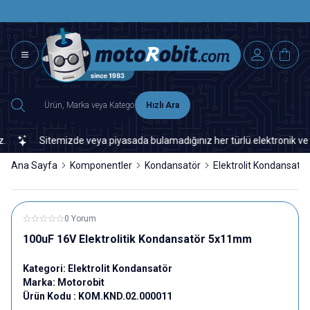
SAAT 15.0
2500 TL ÜZERİ MNG-DHL KARGO ÜCRETSİZ
Hızlı Ara
Sitemizde veya piyasada bulamadığınız her türlü elektronik ve otom
Ana Sayfa
Komponentler
Kondansatör
Elektrolit Kondansatör
0 Yorum
100uF 16V Elektrolitik Kondansatör 5x11mm
Kategori:
Elektrolit Kondansatör
Marka:
Motorobit
Ürün Kodu :
KOM.KND.02.000011