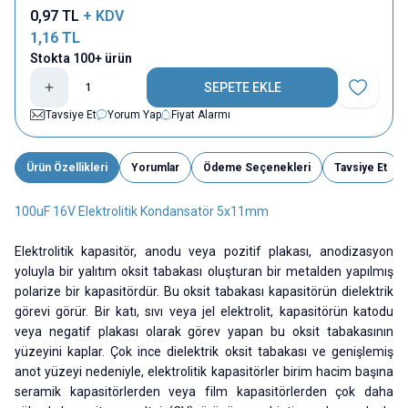
0,97
TL
+ KDV
1,16
TL
Stokta 100+ ürün
SEPETE EKLE
Favoriye E
Tavsiye Et
Yorum Yap
Fiyat Alarmı
Ürün Özellikleri
Yorumlar
Ödeme Seçenekleri
Tavsiye Et
100uF 16V Elektrolitik Kondansatör 5x11mm
Elektrolitik kapasitör, anodu veya pozitif plakası, anodizasyon
yoluyla bir yalıtım oksit tabakası oluşturan bir metalden yapılmış
polarize bir kapasitördür. Bu oksit tabakası kapasitörün dielektrik
görevi görür. Bir katı, sıvı veya jel elektrolit, kapasitörün katodu
veya negatif plakası olarak görev yapan bu oksit tabakasının
yüzeyini kaplar. Çok ince dielektrik oksit tabakası ve genişlemiş
anot yüzeyi nedeniyle, elektrolitik kapasitörler birim hacim başına
seramik kapasitörlerden veya film kapasitörlerden çok daha