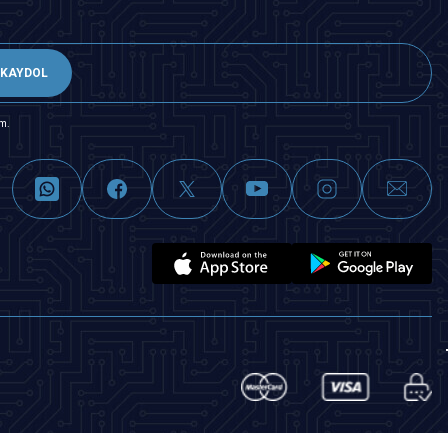
KAYDOL
m.