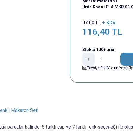
Marka:
Motorobit
Ürün Kodu :
ELA.MKR.01.
97,00
TL
+ KDV
116,40
TL
Stokta 100+ ürün
Tavsiye Et
Yorum Yap
Fi
enkli Makaron Seti
ük parçalar halinde, 5 farklı çap ve 7 farklı renk seçeneği ile olu