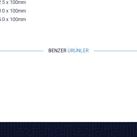
2.5 x 100mm
3.0 x 100mm
5.0 x 100mm
BENZER
ÜRÜNLER
ISISO
Isı ile Daralan Makaron 5mm - 1 Metre
9,70
TL + KDV
SEPETE EKLE