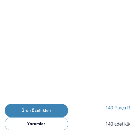
140 Parça R
Ürün Özellikleri
140 adet küç
Yorumlar