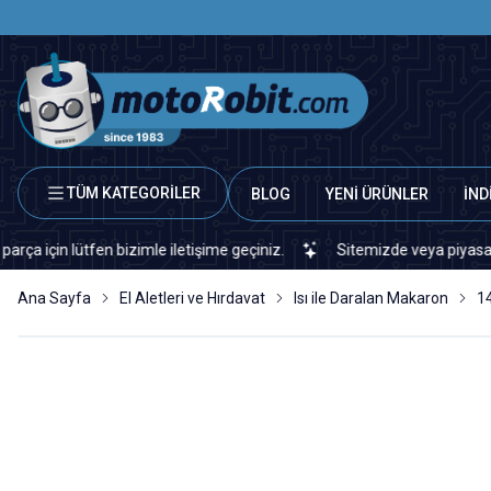
TÜM KATEGORİLER
BLOG
YENİ ÜRÜNLER
İND
lütfen bizimle iletişime geçiniz.
Sitemizde veya piyasada bulama
Ana Sayfa
El Aletleri ve Hırdavat
Isı ile Daralan Makaron
1