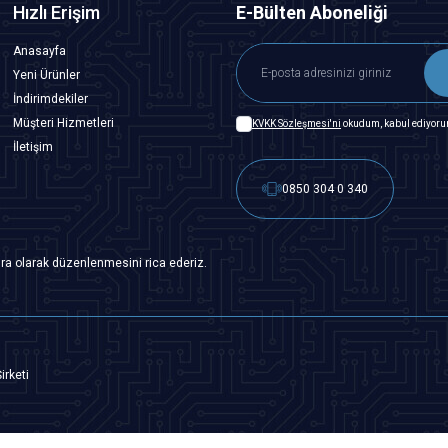
Hızlı Erişim
E-Bülten Aboneliği
Anasayfa
Yeni Ürünler
İndirimdekiler
Müşteri Hizmetleri
KVKK Sözleşmesi'ni
okudum, kabul ediyoru
İletişim
0850 304 0 340
ra olarak düzenlenmesini rica ederiz.
irketi