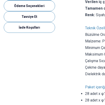
Verilen iç ç
Ödeme Seçenekleri
Tamamen dar
Renk:
Siyah,
Tavsiye Et
İade Koşulları
Teknik Özell
Büzülme Ora
Malzeme: Po
Minimum Çek
Maksimum Çe
Çalışma Sıcak
Çekme daya
Dielektrik 
Paket içeriği
28 adet x φ1
28 adet x φ