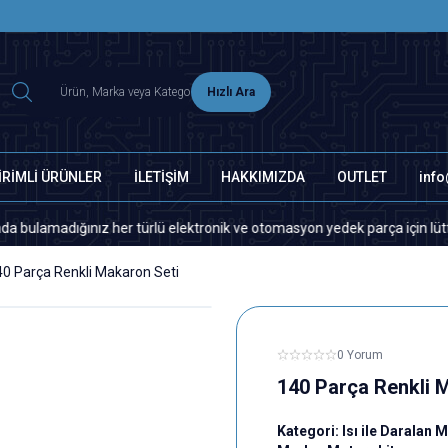
2500 TL ÜZERİ MNG-DHL KARGO ÜCRETSİZ
Hızlı Ara
İRİMLİ ÜRÜNLER
İLETİŞİM
HAKKIMIZDA
OUTLET
inf
dığınız her türlü elektronik ve otomasyon yedek parça için lütfen biziml
40 Parça Renkli Makaron Seti
0 Yorum
140 Parça Renkli 
Kategori:
Isı ile Daralan