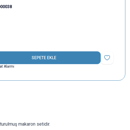
000038
SEPETE EKLE
Favoriye Ekle
yat Alarmı
şturulmuş makaron setidir.