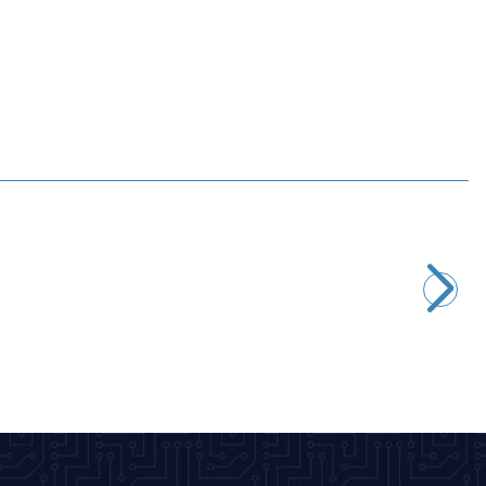
Motorobit
328 Parça Renkli Makaron Seti
92,15
TL + KDV
SEPETE EKLE