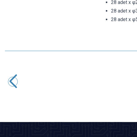
28 adet x φ
28 adet x φ
28 adet x φ
ISISO
Isı ile Daralan Makaron 3mm - 1 Metre
6,79
TL + KDV
SEPETE EKLE