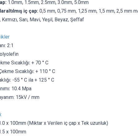
ap:
1.0mm, 1.5mm, 2.5mm, 3.0mm, 5.0mm
altılmış iç çap:
0,5 mm, 0,75 mm, 1,25 mm, 1,5 mm, 2,5 mm 
 Kırmızı, Sarı, Mavi, Yeşil, Beyaz, Şeffaf
ikler
nı: 2:1
lyolefin
me Sıcaklığı: + 70 ° C
kme Sıcaklığı: + 110 ° C
lığı: -55 ° C ila + 125 ° C
nımı: 10.4 Mpa
dayanım: 15kV / mm
:
.0 x 100mm (Miktar x Verilen iç çap x Tek uzunluk)
1.5 x 100mm