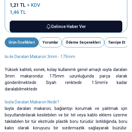
1,21
TL
+ KDV
1,46
TL
Gelince Haber Ver
Ürün Özellikleri
Yorumlar
Ödeme Seçenekleri
Tavsiye Et
Isı ile Daralan Makaron 3mm - 175mm
Yüksek kaliteli, esnek, kolay kullanımlı genel amaçlı ısıyla daralan
3mm makarondur. 175mm uzunluğunda parça olarak
gönderilmektedir. Siyah renktedir. 1.5mm'e kadar
daralabilmektedir.
Isıyla Daralan Makaron Nedir?
Isıyla daralan makaron, bağlantıyı korumak ve yalıtmak için
boyutlandırılarak kesilebilen ve bir tel veya kablo eklemi üzerine
takılabilen bir tür ekstrüde plastik boru türüdür. Isıtıldığında, boru
kalıcı olarak koruyucu bir sızdırmazlık sağlayarak büzülür.