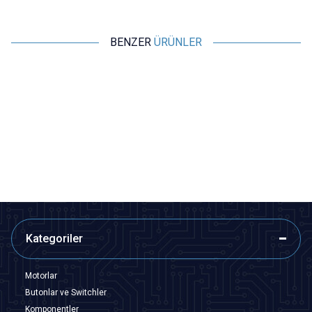
BENZER
ÜRÜNLER
ISISO
ISISO
Isı ile Daralan Makaron 3mm - 1
Isı ile Daralan Makaron 5mm - 1
Metre
Metre
6,79
TL + KDV
9,70
TL + KDV
SEPETE EKLE
SEPETE EKLE
Kategoriler
Motorlar
Butonlar ve Switchler
Komponentler