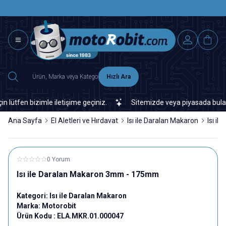
SAAT 15.0
2500 TL ÜZERİ MNG-DHL KARGO ÜCRETSİZ
Hızlı Ara
fen bizimle iletişime geçiniz.
Sitemizde veya piyasada bulamadığı
Ana Sayfa
El Aletleri ve Hırdavat
Isı ile Daralan Makaron
Isı i
0 Yorum
Isı ile Daralan Makaron 3mm - 175mm
Kategori:
Isı ile Daralan Makaron
Marka:
Motorobit
Ürün Kodu :
ELA.MKR.01.000047