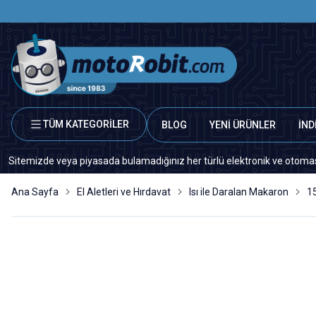
TÜM KATEGORİLER
BLOG
YENİ ÜRÜNLER
İND
zde veya piyasada bulamadığınız her türlü elektronik ve otomasyon yedek
Ana Sayfa
El Aletleri ve Hırdavat
Isı ile Daralan Makaron
1