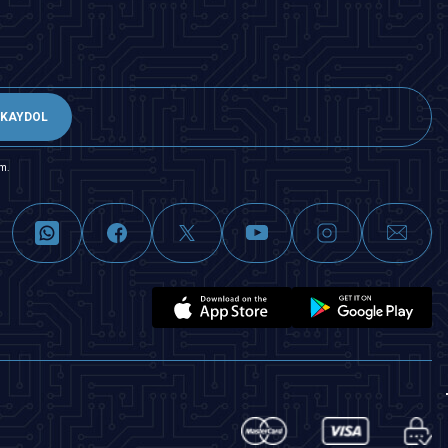
KAYDOL
m.