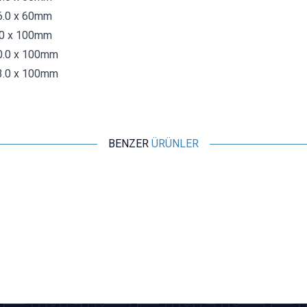
6.0 x 60mm
.0 x 100mm
0.0 x 100mm
3.0 x 100mm
BENZER
ÜRÜNLER
ISISO
Isı ile Daralan Makaron 5mm - 1 Metre
9,70
TL + KDV
SEPETE EKLE