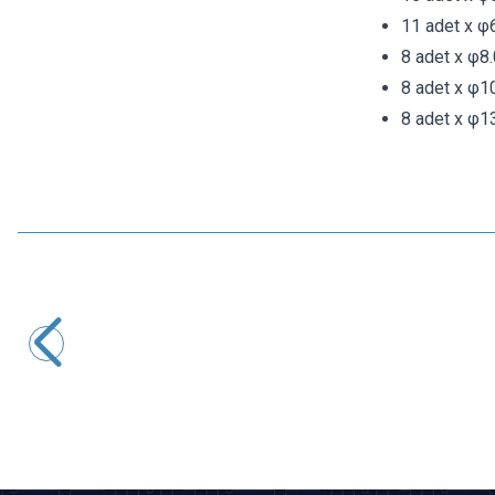
11 adet x φ
8 adet x φ8
8 adet x φ1
8 adet x φ1
ISISO
Isı ile Daralan Makaron 3mm - 1 Metre
6,79
TL + KDV
SEPETE EKLE