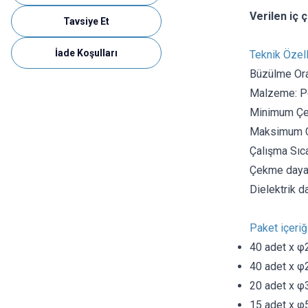
Verilen iç ç
Tavsiye Et
İade Koşulları
Teknik Özell
Büzülme Ora
Malzeme: Po
Minimum Çek
Maksimum Çe
Çalışma Sıcak
Çekme daya
Dielektrik 
Paket içeriği
40 adet x φ2
40 adet x φ
20 adet x φ
15 adet x φ