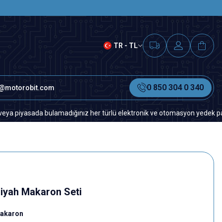
SAAT 15.00'A KADAR VERİLEN S
TR - TL
0 850 304 0 340
o@motorobit.com
sada bulamadığınız her türlü elektronik ve otomasyon yedek parça için lü
Siyah Makaron Seti
 Makaron