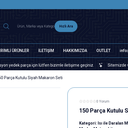
2500 TL ÜZERİ MNG-DHL KARGO ÜCRETSİZ
Hızlı Ara
İRİMLİ ÜRÜNLER
İLETİŞİM
HAKKIMIZDA
OUTLET
inf
 parça için lütfen bizimle iletişime geçiniz.
Sitemizde veya piya
50 Parça Kutulu Siyah Makaron Seti
0 Yorum
150 Parça Kutulu 
Kategori:
Isı ile Daralan