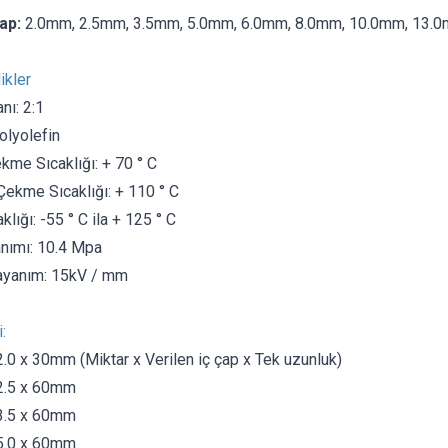
ap:
2.0mm, 2.5mm, 3.5mm, 5.0mm, 6.0mm, 8.0mm, 10.0mm, 13.
ikler
nı: 2:1
lyolefin
me Sıcaklığı: + 70 ° C
kme Sıcaklığı: + 110 ° C
lığı: -55 ° C ila + 125 ° C
nımı: 10.4 Mpa
dayanım: 15kV / mm
:
.0 x 30mm (Miktar x Verilen iç çap x Tek uzunluk)
2.5 x 60mm
3.5 x 60mm
5.0 x 60mm