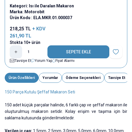
Kategori:
Isı ile Daralan Makaron
Marka:
Motorobit
Ürün Kodu :
ELA.MKR.01.000037
218,25
TL
+ KDV
261,90
TL
Stokta 10+ ürün
SEPETE EKLE
Favoriye E
Tavsiye Et
Yorum Yap
Fiyat Alarmı
Ürün Özellikleri
Yorumlar
Ödeme Seçenekleri
Tavsiye Et
150 Parça Kutulu Şeffaf Makaron Seti
150 adet küçük parçalar halinde, 6 farklı çap ve şeffaf makaron ile
oluşturulmuş makaron setidir. Kolay erişim ve taşıma için bir
saklama kutusunda gönderilmektedir.
Verilen iç çap:
1.5mm, 2.5mm, 3.0mm, 5.0mm, 6.0mm, 10.0mm