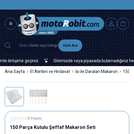
SAAT 15.0
2500 TL ÜZERİ MNG-DHL KARGO ÜCRETSİZ
Hızlı Ara
iletişime geçiniz.
Sitemizde veya piyasada bulamadığınız her türl
Ana Sayfa
El Aletleri ve Hırdavat
Isı ile Daralan Makaron
150 P
0 Yorum
150 Parça Kutulu Şeffaf Makaron Seti