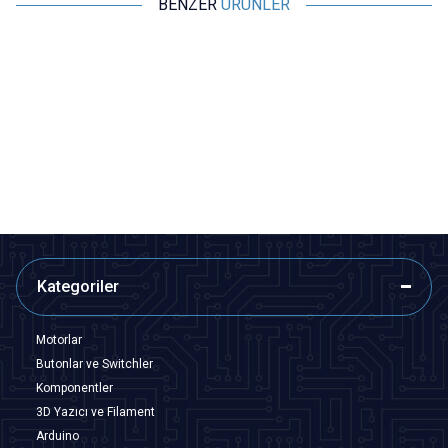
BENZER
ÜRÜNLER
ISISO
ISISO
Isı ile Daralan Makaron 3mm - 1
Isı ile Daralan Makaron 5mm - 1
Metre
Metre
6,79
TL + KDV
9,70
TL + KDV
SEPETE EKLE
SEPETE EKLE
Kategoriler
Motorlar
Butonlar ve Switchler
Komponentler
3D Yazıcı ve Filament
Arduino