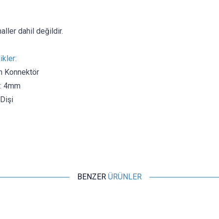
aller dahil değildir.
ikler:
m Konnektör
i: 4mm
 Dişi
2
z
BENZER
ÜRÜNLER
Motorobit
Tamiya Konnektör Terminali Erkek