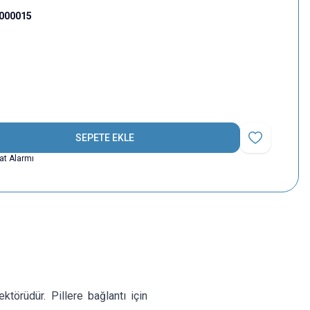
000015
SEPETE EKLE
Favoriye Ekle
yat Alarmı
törüdür. Pillere bağlantı için