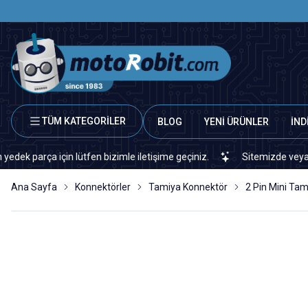
TÜM KATEGORİLER
BLOG
YENİ ÜRÜNLER
İND
ça için lütfen bizimle iletişime geçiniz.
Sitemizde veya piyasada
Ana Sayfa
Konnektörler
Tamiya Konnektör
2 Pin Mini Tam