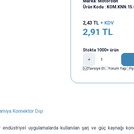
Marka:
Motorobit
Ürün Kodu :
KOM.KNN.15.
2,43
TL
+ KDV
2,91
TL
Stokta 1000+ ürün
Tavsiye Et
Yorum Yap
Fi
Tamiya Konnektör Dişi
 endüstriyel uygulamalarda kullanılan şarj ve güç kaynağı konek