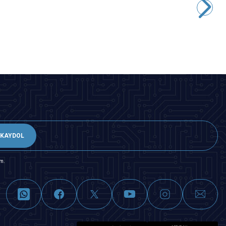
2,43
TL + KDV
SEPETE EKLE
KAYDOL
m.