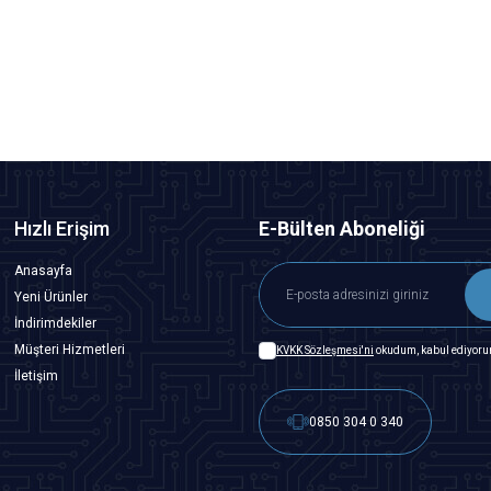
1,45
TL + KDV
SEPETE EKLE
Hızlı Erişim
E-Bülten Aboneliği
Anasayfa
Yeni Ürünler
İndirimdekiler
Müşteri Hizmetleri
KVKK Sözleşmesi'ni
okudum, kabul ediyoru
İletişim
0850 304 0 340