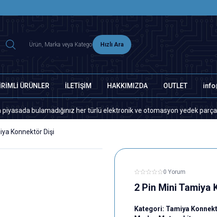
2500 TL ÜZERİ MNG-DHL KARGO ÜCRETSİZ
Hızlı Ara
İRİMLİ ÜRÜNLER
İLETİŞİM
HAKKIMIZDA
OUTLET
inf
 bulamadığınız her türlü elektronik ve otomasyon yedek parça için lütfe
iya Konnektör Dişi
0 Yorum
2 Pin Mini Tamiya 
Kategori:
Tamiya Konnek