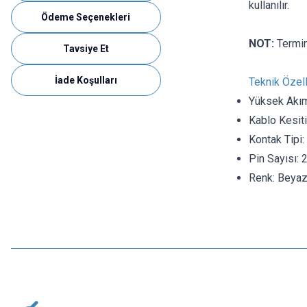
kullanılır.
Ödeme Seçenekleri
NOT:
Termin
Tavsiye Et
İade Koşulları
Teknik Özell
Yüksek Akı
Kablo Kesit
Kontak Tipi:
Pin Sayısı: 
Renk: Beya
Motorobit
Tamiya Konnektör Terminali Dişi