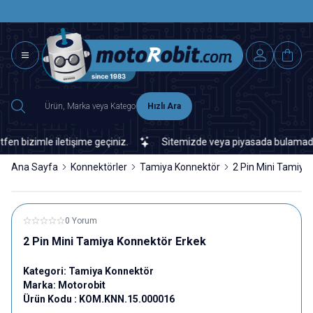
SAAT 15.0
2500 TL ÜZERİ MNG-DHL KARGO ÜCRETSİZ
Hızlı Ara
bizimle iletişime geçiniz.
Sitemizde veya piyasada bulamadığınız 
Ana Sayfa
Konnektörler
Tamiya Konnektör
2 Pin Mini Tamiya
0 Yorum
2 Pin Mini Tamiya Konnektör Erkek
Kategori:
Tamiya Konnektör
Marka:
Motorobit
Ürün Kodu :
KOM.KNN.15.000016