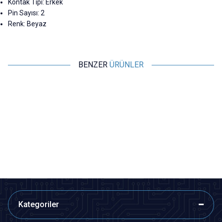
Kontak Tipi: Erkek
Pin Sayısı: 2
Renk: Beyaz
BENZER
ÜRÜNLER
Motorobit
Motorobit
Tamiya Konnektör Terminali Dişi
Tamiya Konnektör Terminali
Erkek
1,45
TL + KDV
1,45
TL + KDV
SEPETE EKLE
SEPETE EKLE
Kategoriler