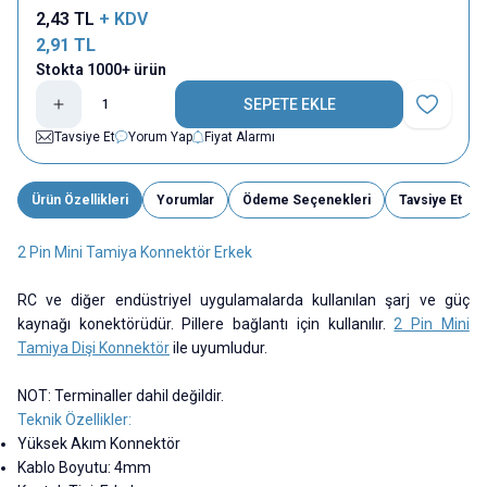
2,43
TL
+ KDV
2,91
TL
Stokta 1000+ ürün
SEPETE EKLE
Favoriye E
Tavsiye Et
Yorum Yap
Fiyat Alarmı
Ürün Özellikleri
Yorumlar
Ödeme Seçenekleri
Tavsiye Et
2 Pin Mini Tamiya Konnektör Erkek
RC ve diğer endüstriyel uygulamalarda kullanılan şarj ve güç
kaynağı konektörüdür. Pillere bağlantı için kullanılır.
2 Pin Mini
Tamiya Dişi Konnektör
ile uyumludur.
NOT:
Terminaller dahil değildir.
Teknik Özellikler:
Yüksek Akım Konnektör
Kablo Boyutu: 4mm