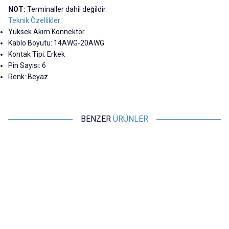
NOT:
Terminaller dahil değildir.
Teknik Özellikler:
Yüksek Akım Konnektör
Kablo Boyutu: 14AWG-20AWG
Kontak Tipi: Erkek
Pin Sayısı: 6
Renk: Beyaz
BENZER
ÜRÜNLER
Motorobit
Motorobit
Tamiya Konnektör Terminali Dişi
Tamiya Konnektör Terminali
Erkek
1,45
TL + KDV
1,45
TL + KDV
SEPETE EKLE
SEPETE EKLE