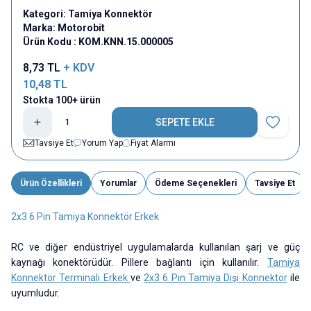
Kategori:
Tamiya Konnektör
Marka:
Motorobit
Ürün Kodu :
KOM.KNN.15.000005
8,73
TL
+ KDV
10,48
TL
Stokta 100+ ürün
SEPETE EKLE
Favoriye E
Tavsiye Et
Yorum Yap
Fiyat Alarmı
Ürün Özellikleri
Yorumlar
Ödeme Seçenekleri
Tavsiye Et
2x3 6 Pin Tamiya Konnektör Erkek
RC ve diğer endüstriyel uygulamalarda kullanılan şarj ve güç
kaynağı konektörüdür. Pillere bağlantı için kullanılır.
Tamiya
Konnektör Terminali Erkek
ve
2x3 6 Pin Tamiya Dişi Konnektör
ile
uyumludur.