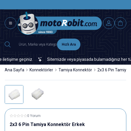
SAAT 15.0
2500 TL ÜZERİ MNG-DHL KARGO ÜCRETSİZ
Hızlı Ara
tişime geçiniz.
Sitemizde veya piyasada bulamadığınız her türlü e
Ana Sayfa
Konnektörler
Tamiya Konnektör
2x3 6 Pin Tamiya 
0 Yorum
2x3 6 Pin Tamiya Konnektör Erkek