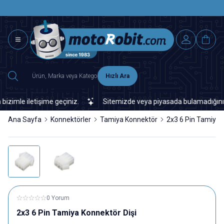
SAAT 15.0
2500 TL ÜZERİ MNG-DHL KARGO ÜCRETSİZ
Hızlı Ara
mle iletişime geçiniz.
Sitemizde veya piyasada bulamadığınız her 
Ana Sayfa
Konnektörler
Tamiya Konnektör
2x3 6 Pin Tamiya 
0 Yorum
2x3 6 Pin Tamiya Konnektör Dişi