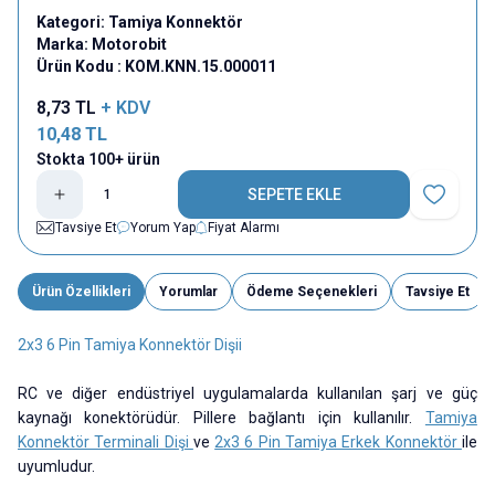
Kategori:
Tamiya Konnektör
Marka:
Motorobit
Ürün Kodu :
KOM.KNN.15.000011
8,73
TL
+ KDV
10,48
TL
Stokta 100+ ürün
SEPETE EKLE
Favoriye E
Tavsiye Et
Yorum Yap
Fiyat Alarmı
Ürün Özellikleri
Yorumlar
Ödeme Seçenekleri
Tavsiye Et
2x3 6 Pin Tamiya Konnektör Dişii
RC ve diğer endüstriyel uygulamalarda kullanılan şarj ve güç
kaynağı konektörüdür. Pillere bağlantı için kullanılır.
Tamiya
Konnektör Terminali Dişi
ve
2x3 6 Pin Tamiya Erkek Konnektör
ile
uyumludur.