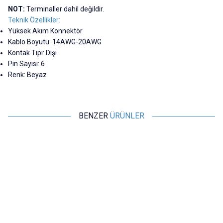
NOT:
Terminaller dahil değildir.
Teknik Özellikler:
Yüksek Akım Konnektör
Kablo Boyutu: 14AWG-20AWG
Kontak Tipi: Dişi
Pin Sayısı: 6
Renk: Beyaz
BENZER
ÜRÜNLER
Motorobit
Motorobit
Tamiya Konnektör Terminali Dişi
Tamiya Konnektör Terminali
Erkek
1,45
TL + KDV
1,45
TL + KDV
SEPETE EKLE
SEPETE EKLE