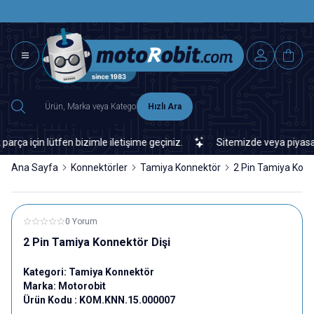
SAAT 15.0
2500 TL ÜZERİ MNG-DHL KARGO ÜCRETSİZ
Hızlı Ara
için lütfen bizimle iletişime geçiniz.
Sitemizde veya piyasada b
Ana Sayfa
Konnektörler
Tamiya Konnektör
2 Pin Tamiya Konn
0 Yorum
2 Pin Tamiya Konnektör Dişi
Kategori:
Tamiya Konnektör
Marka:
Motorobit
Ürün Kodu :
KOM.KNN.15.000007