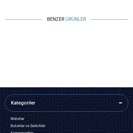
BENZER
ÜRÜNLER
Motorobit
Motorobit
Tamiya Konnektör Terminali Dişi
Tamiya Konnektör Terminali
Erkek
1,45
TL + KDV
1,45
TL + KDV
SEPETE EKLE
SEPETE EKLE
Kategoriler
Motorlar
Butonlar ve Switchler
Komponentler