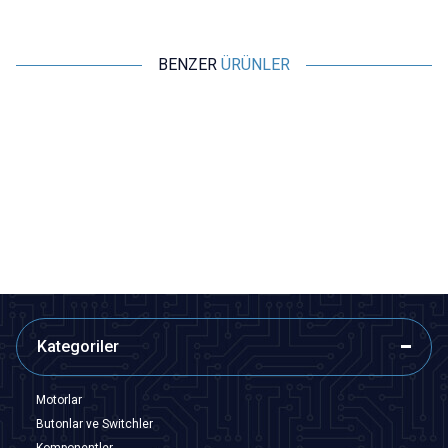
BENZER
ÜRÜNLER
Motorobit
Motorobit
Tamiya Konnektör Terminali Dişi
Tamiya Konnektör Terminali
Erkek
1,45
TL + KDV
1,45
TL + KDV
SEPETE EKLE
SEPETE EKLE
Kategoriler
Motorlar
Butonlar ve Switchler
Komponentler