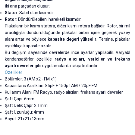
İki ana parçadan oluşur:
Stator
: Sabit olan kısımdır.
Rotor
: Döndürülebilen, hareketli kısımdır.
Plakaların bir kısmı statora, diğer kısmı rotora bağlıdır. Rotor, bir mil
aracılığıyla döndürüldüğünde plakalar birbiri içine geçerek yüzey
alanı artar ve böylece
kapasite değeri yükselir
. Tersine, plakalar
ayrıldıkça kapasite azalır.
Bu değişim sayesinde devrelerde ince ayarlar yapılabilir. Varyabl
kondansatörler özellikle
radyo alıcıları, vericiler ve frekans
ayarlı devreler
gibi uygulamalarda sıkça kullanılır.
Özellikler
Bölümler: 3 (AM x2 - FM x1)
Kapasitans Aralıkları: 85pF + 150pf AM / 20pF FM
Kullanım Alanı: FM Radyo, radyo alıcıları, frekans ayarlı devreler
Şaft Çapı: 6mm
Şaft Delik Çapı: 2.1mm
Şaft Uzunluğu: 4mm
Boyut: 21x21x13mm