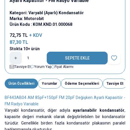
Ayarlı Kapasitör - FM Radyo Variable
Kategori:
Varyabl (Ayarlı) Kondansatör
Marka:
Motorobit
Ürün Kodu :
KOM.KND.01.000068
72,75
TL
+ KDV
87,30
TL
Stokta 10+ ürün
SEPETE EKLE
Favoriye E
Tavsiye Et
Yorum Yap
Fiyat Alarmı
Ürün Özellikleri
Yorumlar
Ödeme Seçenekleri
Tavsiye Et
BF443AB04 AM 85pF+150pF FM 20pF Değişken Ayarlı Kapasitör -
FM Radyo Variable
Varyabl kondansatör, diğer adıyla
ayarlanabilir kondansatör
,
kapasite değeri mekanik olarak değiştirilebilen bir kondansatör
türüdür. Genellikle birden fazla kondansatör plakasının paralel
bağlanmasıyla oluşturulur.