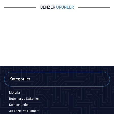
BENZER
ÜRÜNLER
Motorobit
Motorobit
CBM-443BF 4x270pF + 2x20pF
CBM-223F Çift 20pF Değişken
Değişken Ayarlı Kapasitör - FM
Ayarlı Kapasitör - FM Radyo
Radyo Variable
Variable
97,00
TL + KDV
67,90
TL + KDV
SEPETE EKLE
SEPETE EKLE
Kategoriler
Motorlar
Butonlar ve Switchler
Komponentler
3D Yazıcı ve Filament