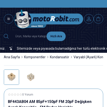
SAAT 15.0
2500 TL ÜZERİ MNG-DHL KARGO ÜCRETSİZ
Hızlı Ara
Sitemizde veya piyasada bulamadığınız her türlü elektronik ve o
Ana Sayfa
Komponentler
Kondansatör
Varyabl (Ayarlı) Kond
0 Yorum
BF443AB04 AM 85pF+150pF FM 20pF Değişken