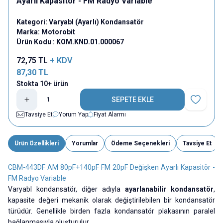
Ayarlı Kapasitör - FM Radyo Variable
Kategori:
Varyabl (Ayarlı) Kondansatör
Marka:
Motorobit
Ürün Kodu :
KOM.KND.01.000067
72,75
TL
+ KDV
87,30
TL
Stokta 10+ ürün
SEPETE EKLE
Favoriye E
Tavsiye Et
Yorum Yap
Fiyat Alarmı
Ürün Özellikleri
Yorumlar
Ödeme Seçenekleri
Tavsiye Et
CBM-443DF AM 80pF+140pF FM 20pF Değişken Ayarlı Kapasitör -
FM Radyo Variable
Varyabl kondansatör, diğer adıyla
ayarlanabilir kondansatör
,
kapasite değeri mekanik olarak değiştirilebilen bir kondansatör
türüdür. Genellikle birden fazla kondansatör plakasının paralel
bağlanmasıyla oluşturulur.