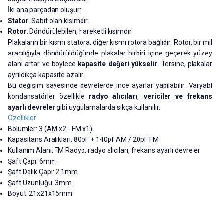
İki ana parçadan oluşur:
Stator
: Sabit olan kısımdır.
Rotor
: Döndürülebilen, hareketli kısımdır.
Plakaların bir kısmı statora, diğer kısmı rotora bağlıdır. Rotor, bir mil
aracılığıyla döndürüldüğünde plakalar birbiri içine geçerek yüzey
alanı artar ve böylece
kapasite değeri yükselir
. Tersine, plakalar
ayrıldıkça kapasite azalır.
Bu değişim sayesinde devrelerde ince ayarlar yapılabilir. Varyabl
kondansatörler özellikle
radyo alıcıları, vericiler ve frekans
ayarlı devreler
gibi uygulamalarda sıkça kullanılır.
Özellikler
Bölümler: 3 (AM x2 - FM x1)
Kapasitans Aralıkları: 80pF + 140pf AM / 20pF FM
Kullanım Alanı: FM Radyo, radyo alıcıları, frekans ayarlı devreler
Şaft Çapı: 6mm
Şaft Delik Çapı: 2.1mm
Şaft Uzunluğu: 3mm
Boyut: 21x21x15mm