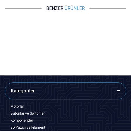
BENZER
ÜRÜNLER
Motorobit
Motorobit
CBM-443BF 4x270pF + 2x20pF
CBM-223F Çift 20pF Değişken
Değişken Ayarlı Kapasitör - FM
Ayarlı Kapasitör - FM Radyo
Radyo Variable
Variable
97,00
TL + KDV
67,90
TL + KDV
SEPETE EKLE
SEPETE EKLE
Kategoriler
Motorlar
Butonlar ve Switchler
Komponentler
3D Yazıcı ve Filament