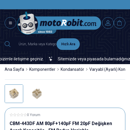
SAAT 15.0
2500 TL ÜZERİ MNG-DHL KARGO ÜCRETSİZ
Hızlı Ara
e iletişime geçiniz.
Sitemizde veya piyasada bulamadığınız her t
Ana Sayfa
Komponentler
Kondansatör
Varyabl (Ayarlı) Kond
0 Yorum
CBM-443DF AM 80pF+140pF FM 20pF Değişken