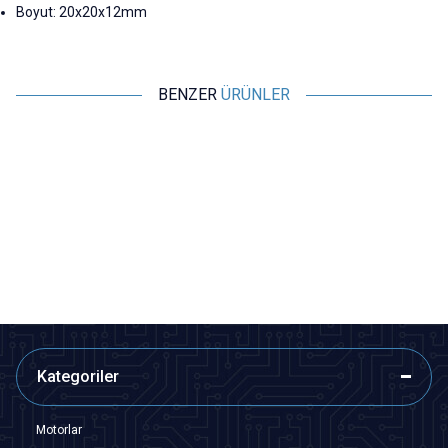
Boyut: 20x20x12mm
BENZER
ÜRÜNLER
Motorobit
Motorobit
CBM-443BF 4x270pF + 2x20pF
CBM-223F Çift 20pF Değişken
Değişken Ayarlı Kapasitör - FM
Ayarlı Kapasitör - FM Radyo
Radyo Variable
Variable
97,00
TL + KDV
67,90
TL + KDV
SEPETE EKLE
SEPETE EKLE
Kategoriler
Motorlar