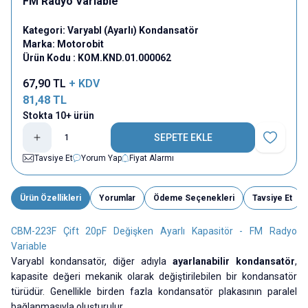
FM Radyo Variable
Kategori:
Varyabl (Ayarlı) Kondansatör
Marka:
Motorobit
Ürün Kodu :
KOM.KND.01.000062
67,90
TL
+ KDV
81,48
TL
Stokta 10+ ürün
SEPETE EKLE
Favoriye E
Tavsiye Et
Yorum Yap
Fiyat Alarmı
Ürün Özellikleri
Yorumlar
Ödeme Seçenekleri
Tavsiye Et
CBM-223F Çift 20pF Değişken Ayarlı Kapasitör - FM Radyo
Variable
Varyabl kondansatör, diğer adıyla
ayarlanabilir kondansatör
,
kapasite değeri mekanik olarak değiştirilebilen bir kondansatör
türüdür. Genellikle birden fazla kondansatör plakasının paralel
bağlanmasıyla oluşturulur.