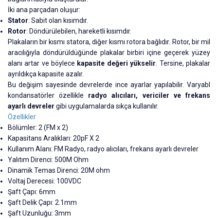
İki ana parçadan oluşur:
Stator
: Sabit olan kısımdır.
Rotor
: Döndürülebilen, hareketli kısımdır.
Plakaların bir kısmı statora, diğer kısmı rotora bağlıdır. Rotor, bir mil
aracılığıyla döndürüldüğünde plakalar birbiri içine geçerek yüzey
alanı artar ve böylece
kapasite değeri yükselir
. Tersine, plakalar
ayrıldıkça kapasite azalır.
Bu değişim sayesinde devrelerde ince ayarlar yapılabilir. Varyabl
kondansatörler özellikle
radyo alıcıları, vericiler ve frekans
ayarlı devreler
gibi uygulamalarda sıkça kullanılır.
Özellikler
Bölümler: 2 (FM x 2)
Kapasitans Aralıkları: 20pF X 2
Kullanım Alanı: FM Radyo, radyo alıcıları, frekans ayarlı devreler
Yalıtım Direnci: 500M Ohm
Dinamik Temas Direnci: 20M ohm
Voltaj Derecesi: 100VDC
Şaft Çapı: 6mm
Şaft Delik Çapı: 2.1mm
Şaft Uzunluğu: 3mm