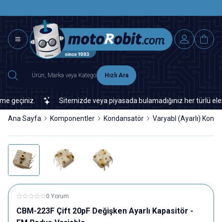
SAAT 15.0
2500 TL ÜZERİ MNG-DHL KARGO ÜCRETSİZ
Hızlı Ara
geçiniz.
Sitemizde veya piyasada bulamadığınız her türlü elektron
Ana Sayfa
Komponentler
Kondansatör
Varyabl (Ayarlı) Kond
0 Yorum
CBM-223F Çift 20pF Değişken Ayarlı Kapasitör -