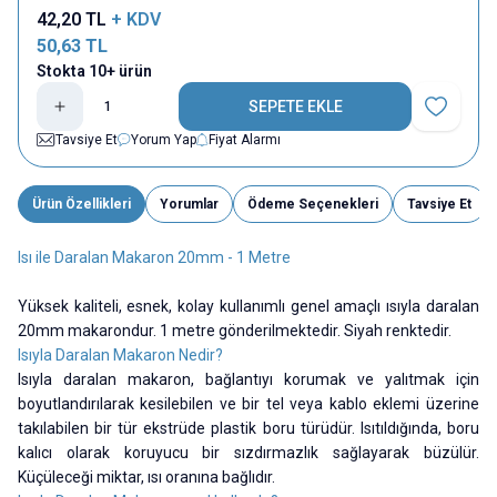
42,20
TL
+ KDV
50,63
TL
Stokta 10+ ürün
SEPETE EKLE
Favoriye E
Tavsiye Et
Yorum Yap
Fiyat Alarmı
Ürün Özellikleri
Yorumlar
Ödeme Seçenekleri
Tavsiye Et
Isı ile Daralan Makaron 20mm - 1 Metre
Yüksek kaliteli, esnek, kolay kullanımlı genel amaçlı ısıyla daralan
20mm makarondur. 1 metre gönderilmektedir. Siyah renktedir.
Isıyla Daralan Makaron Nedir?
Isıyla daralan makaron, bağlantıyı korumak ve yalıtmak için
boyutlandırılarak kesilebilen ve bir tel veya kablo eklemi üzerine
takılabilen bir tür ekstrüde plastik boru türüdür. Isıtıldığında, boru
kalıcı olarak koruyucu bir sızdırmazlık sağlayarak büzülür.
Küçüleceği miktar, ısı oranına bağlıdır.