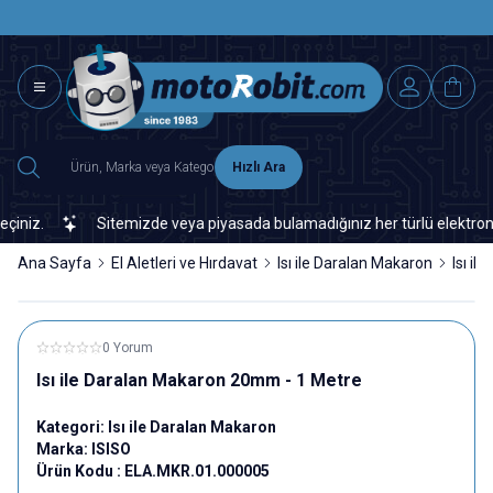
SAAT 15.0
2500 TL ÜZERİ MNG-DHL KARGO ÜCRETSİZ
Hızlı Ara
iz.
Sitemizde veya piyasada bulamadığınız her türlü elektronik ve
Ana Sayfa
El Aletleri ve Hırdavat
Isı ile Daralan Makaron
Isı i
0 Yorum
Isı ile Daralan Makaron 20mm - 1 Metre
Kategori:
Isı ile Daralan Makaron
Marka:
ISISO
Ürün Kodu :
ELA.MKR.01.000005