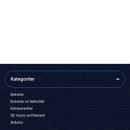
ISISO
ISISO
Isı ile Daralan Makaron 3mm - 1
Isı ile Daralan Makaron 5mm - 1
Metre
Metre
6,79
TL + KDV
9,70
TL + KDV
SEPETE EKLE
SEPETE EKLE
Kategoriler
Motorlar
Butonlar ve Switchler
Komponentler
3D Yazıcı ve Filament
Arduino