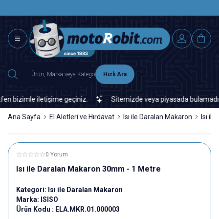
SAAT 15.0
2500 TL ÜZERİ MNG-DHL KARGO ÜCRETSİZ
Hızlı Ara
izimle iletişime geçiniz.
Sitemizde veya piyasada bulamadığınız h
Ana Sayfa
El Aletleri ve Hırdavat
Isı ile Daralan Makaron
Isı i
0 Yorum
Isı ile Daralan Makaron 30mm - 1 Metre
Kategori:
Isı ile Daralan Makaron
Marka:
ISISO
Ürün Kodu :
ELA.MKR.01.000003