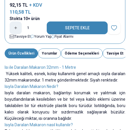
92,15
TL
+ KDV
110,58
TL
Stokta 10+ ürün
SEPETE EKLE
Favoriye E
Tavsiye Et
Yorum Yap
Fiyat Alarmı
Ürün Özellikleri
Yorumlar
Ödeme Seçenekleri
Tavsiye Et
Isı ile Daralan Makaron 32mm - 1 Metre
Yüksek kaliteli, esnek, kolay kullanımlı genel amaçlı ısıyla daralan
32mm makarondur. 1 metre gönderilmektedir. Siyah renktedir.
Isıyla Daralan Makaron Nedir?
Isıyla daralan makaron, bağlantıyı korumak ve yalıtmak için
boyutlandırılarak kesilebilen ve bir tel veya kablo eklemi üzerine
takılabilen bir tür ekstrüde plastik boru türüdür. Isıtıldığında, boru
kalıcı olarak koruyucu bir sızdırmazlık sağlayarak büzülür.
Küçüleceği miktar, ısı oranına bağlıdır.
Isıyla Daralan Makaron nasıl kullanılır?