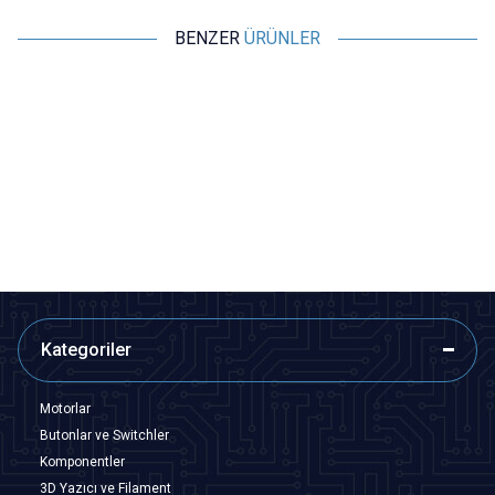
BENZER
ÜRÜNLER
ISISO
ISISO
Isı ile Daralan Makaron 3mm - 1
Isı ile Daralan Makaron 5mm - 1
Metre
Metre
6,79
TL + KDV
9,70
TL + KDV
SEPETE EKLE
SEPETE EKLE
Kategoriler
Motorlar
Butonlar ve Switchler
Komponentler
3D Yazıcı ve Filament